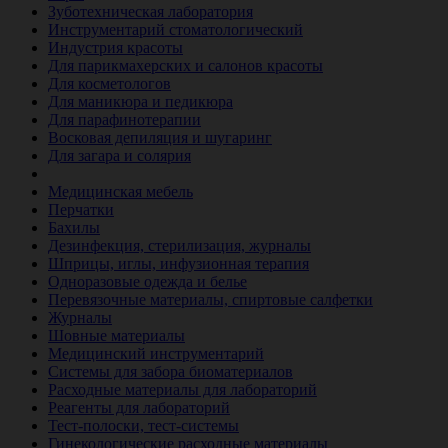
Зуботехническая лаборатория
Инструментарий стоматологический
Индустрия красоты
Для парикмахерских и салонов красоты
Для косметологов
Для маникюра и педикюра
Для парафинотерапии
Восковая депиляция и шугаринг
Для загара и солярия
Ветеринария
Медицинская мебель
Перчатки
Бахилы
Дезинфекция, стерилизация, журналы
Шприцы, иглы, инфузионная терапия
Одноразовые одежда и белье
Перевязочные материалы, спиртовые салфетки
Журналы
Шовные материалы
Медицинский инструментарий
Системы для забора биоматериалов
Расходные материалы для лабораторий
Реагенты для лабораторий
Тест-полоски, тест-системы
Гинекологические расходные материалы