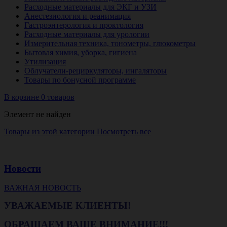
Расходные материалы для ЭКГ и УЗИ
Анестезиология и реанимация
Гастроэнтерология и проктология
Расходные материалы для урологии
Измерительная техника, тонометры, глюкометры
Бытовая химия, уборка, гигиена
Утилизация
Облучатели-рециркуляторы, ингаляторы
Товары по бонусной программе
В корзине 0 товаров
Элемент не найден
Товары из этой категории
Посмотреть все
Новости
ВАЖНАЯ НОВОСТЬ
УВАЖАЕМЫЕ КЛИЕНТЫ!
ОБРАЩАЕМ ВАШЕ ВНИМАНИЕ!!!