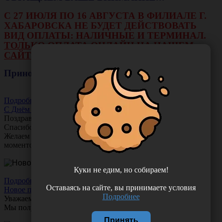
С 27 ИЮЛЯ ПО 16 АВГУСТА В ФИЛИАЛЕ Г.
ХАБАРОВСКА НЕ БУДЕТ ДЕЙСТВОВАТЬ
ВИД ОПЛАТЫ: НАЛИЧНЫЕ И ТЕРМИНАЛ.
ТОЛЬКО ОПЛАТА ОНЛАЙН НА НАШЕМ
САЙТЕ ИЛИ ЧЕРЕЗ РАСЧЕТНЫЙ СЧЕТ.
Приносим свои извинения!
Подробнее
С Днём Акушера-Гинеколога!
Поздравляем с Днём
Акушера-Гинеколога!
Спасибо за ваш труд, заботу и тепло!
Желаем вам любви, здоровья и множество счастливых
моментов!
Куки не едим, но собираем!
Подробнее
Оставаясь на сайте, вы принимаете условия
Новое поступление!
Подробнее
Уважаемые клиенты!
Мы получили новое поступление шприцев
Comfy Touch
Принять