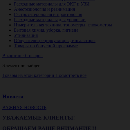
Расходные материалы для ЭКГ и УЗИ
Анестезиология и реанимация
Гастроэнтерология и проктология
Расходные материалы для урологии
Измерительная техника, тонометры, глюкометры
Бытовая химия, уборка, гигиена
Утилизация
Облучатели-рециркуляторы, ингаляторы
Товары по бонусной программе
В корзине 0 товаров
Элемент не найден
Товары из этой категории
Посмотреть все
Новости
ВАЖНАЯ НОВОСТЬ
УВАЖАЕМЫЕ КЛИЕНТЫ!
ОБРАЩАЕМ ВАШЕ ВНИМАНИЕ!!!