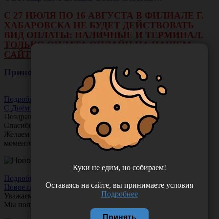
С 27 ИЮЛЯ ПО 16 АВГУСТА В ФИЛИАЛЕ Г.
ХАБАРОВСКА НЕ БУДЕТ ДЕЙСТВОВАТЬ
ВИД ОПЛАТЫ: НАЛИЧНЫЕ И ТЕРМИНАЛ.
ТОЛЬКО ОПЛАТА ОНЛАЙН НА НАШЕМ
САЙТЕ ИЛИ ЧЕРЕЗ РАСЧЕТНЫЙ СЧЕТ.
Приносим свои извинения!
Подробнее
С Днём Акушера-Гинеколога!
Поздравляем с Днём
Акушера-Гинеколога!
Спасибо за ваш труд, заботу и тепло!
Желаем вам любви, здоровья и множество счастливых
моментов!
Куки не едим, но собираем!
Подробнее
Оставаясь на сайте, вы принимаете условия
Новое поступление!
Подробнее
Уважаемые клиенты!
Мы получили новое поступление шприцев
Comfy Touch
Принять