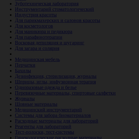
Зуботехническая лаборатория
Инструментарий стоматологический
Индустрия красоты
Для парикмахерских и салонов красоты
Для косметологов
Для маникюра и педикюра
Для парафинотерапии
Восковая депиляция и шугаринг
Для загара и солярия
Ветеринария
Медицинская мебель
Перчатки
Бахилы
Дезинфекция, стерилизация, журналы
Шприцы, иглы, инфузионная терапия
Одноразовые одежда и белье
Перевязочные материалы, спиртовые салфетки
Журналы
Шовные материалы
Медицинский инструментарий
Системы для забора биоматериалов
Расходные материалы для лабораторий
Реагенты для лабораторий
Тест-полоски, тест-системы
Гинекологические расходные материалы