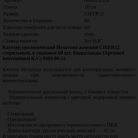
Артикул
0000052324
Длина
18 см
Размер
CH/FR12
Количество в упаковке
60
Единица измерения для части товара:
шт
Базовая единица
упак
Ставки налогов
Без НДС
Катетер урологический Нелатона женский СН/FR12
стерильный, в упаковке 60 шт, Нидерланды (Apexmed
International B.V.) 0302-00-12
Катетер Нелатона используется для катетеризации мочевого
пузыря при невозможности самостоятельного
мочеиспускания.
Атравматичный дистальный конец, 2 боковых отверстия
Универсальный коннектор с цветовой кодировкой размера
катетера
Стерильный
Одноразовый
Изготовлен из прозрачного термопластичного ПВХ
Длина катетера урологический, женский — 18 см
В описании товара могут иметь место неточности или