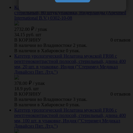
Катетер урологический Нелатона женский СН/FR8
стерильный, 80 штук/упаковка, Нидерланды (Apexmed
International B.V.) 0302-10-08
2732.00
/
упак
34.15 руб. шт
В КОРЗИНУ
0 отзывов
В наличии во Владивостоке 2 упак.
В наличии в Хабаровске 0 упак.
Катетер урологический Нелатона мужской FR08 с
рентгеноконтрастной полосой, стерильный, длина 400
мм, 20 шт. в упаковке, Индия ("Стеримед Медикал
Дивайсиз Пвт. Лтд.")
378.00
/
упак
18.9 руб. шт
В КОРЗИНУ
0 отзывов
В наличии во Владивостоке 3 упак.
В наличии в Хабаровске 0 упак.
Катетер урологический Нелатона мужской FR06 с
рентгеноконтрастной полосой, стерильный, длина 400
мм, 100 шт. в упаковке, Индия ("Стеримед Медикал
Дивайсиз Пвт. Лтд.")