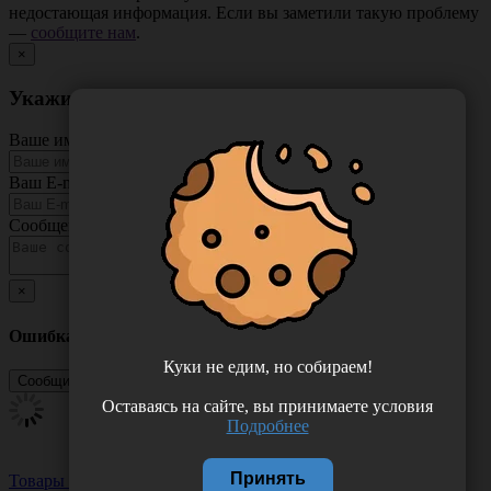
недостающая информация. Если вы заметили такую проблему
—
сообщите нам
.
×
Укажите неточность в описании товара
Ваше имя
Ваш E-mail
Сообщение
×
Ошибка
Куки не едим, но собираем!
Оставаясь на сайте, вы принимаете условия
Подробнее
Принять
Товары из этой категории
Посмотреть все