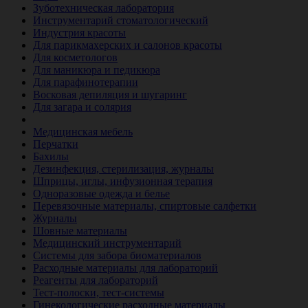
Зуботехническая лаборатория
Инструментарий стоматологический
Индустрия красоты
Для парикмахерских и салонов красоты
Для косметологов
Для маникюра и педикюра
Для парафинотерапии
Восковая депиляция и шугаринг
Для загара и солярия
Ветеринария
Медицинская мебель
Перчатки
Бахилы
Дезинфекция, стерилизация, журналы
Шприцы, иглы, инфузионная терапия
Одноразовые одежда и белье
Перевязочные материалы, спиртовые салфетки
Журналы
Шовные материалы
Медицинский инструментарий
Системы для забора биоматериалов
Расходные материалы для лабораторий
Реагенты для лабораторий
Тест-полоски, тест-системы
Гинекологические расходные материалы