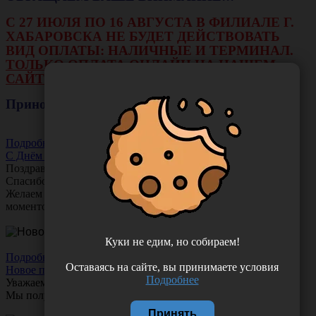
С 27 ИЮЛЯ ПО 16 АВГУСТА В ФИЛИАЛЕ Г.
ХАБАРОВСКА НЕ БУДЕТ ДЕЙСТВОВАТЬ
ВИД ОПЛАТЫ: НАЛИЧНЫЕ И ТЕРМИНАЛ.
ТОЛЬКО ОПЛАТА ОНЛАЙН НА НАШЕМ
САЙТЕ ИЛИ ЧЕРЕЗ РАСЧЕТНЫЙ СЧЕТ.
Приносим свои извинения!
Подробнее
С Днём Акушера-Гинеколога!
Поздравляем с Днём
Акушера-Гинеколога!
Спасибо за ваш труд, заботу и тепло!
Желаем вам любви, здоровья и множество счастливых
моментов!
Куки не едим, но собираем!
Подробнее
Оставаясь на сайте, вы принимаете условия
Новое поступление!
Подробнее
Уважаемые клиенты!
Мы получили новое поступление шприцев
Comfy Touch
Принять