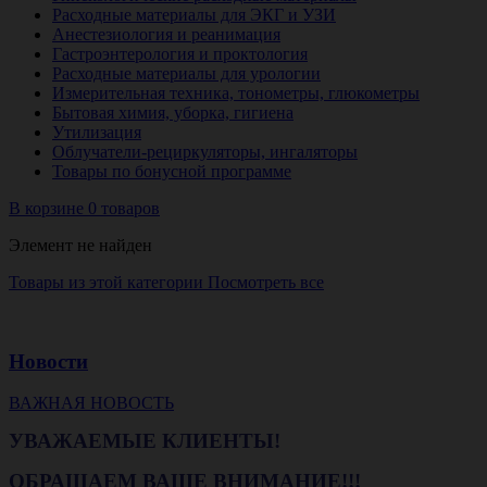
Расходные материалы для ЭКГ и УЗИ
Анестезиология и реанимация
Гастроэнтерология и проктология
Расходные материалы для урологии
Измерительная техника, тонометры, глюкометры
Бытовая химия, уборка, гигиена
Утилизация
Облучатели-рециркуляторы, ингаляторы
Товары по бонусной программе
В корзине 0 товаров
Элемент не найден
Товары из этой категории
Посмотреть все
Новости
ВАЖНАЯ НОВОСТЬ
УВАЖАЕМЫЕ КЛИЕНТЫ!
ОБРАЩАЕМ ВАШЕ ВНИМАНИЕ!!!