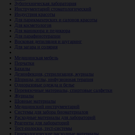
Зуботехническая лаборатория
Инструментарий стоматологический
Индустрия красоты
Для парикмахерских и салонов красоты
Для косметологов
Для маникюра и педикюра
Для парафинотерапии
Восковая депиляция и шугаринг
Для загара и солярия
Ветеринария
Медицинская мебель
Перчатки
Бахилы
Дезинфекция, стерилизация, журналы
Шприцы, иглы, инфузионная терапия
Одноразовые одежда и белье
Перевязочные материалы, спиртовые салфетки
Журналы
Шовные материалы
Медицинский инструментарий
Системы для забора биоматериалов
Расходные материалы для лабораторий
Реагенты для лабораторий
Тест-полоски, тест-системы
Гинекологические расходные материалы