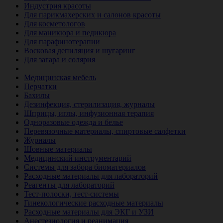
Индустрия красоты
Для парикмахерских и салонов красоты
Для косметологов
Для маникюра и педикюра
Для парафинотерапии
Восковая депиляция и шугаринг
Для загара и солярия
Ветеринария
Медицинская мебель
Перчатки
Бахилы
Дезинфекция, стерилизация, журналы
Шприцы, иглы, инфузионная терапия
Одноразовые одежда и белье
Перевязочные материалы, спиртовые салфетки
Журналы
Шовные материалы
Медицинский инструментарий
Системы для забора биоматериалов
Расходные материалы для лабораторий
Реагенты для лабораторий
Тест-полоски, тест-системы
Гинекологические расходные материалы
Расходные материалы для ЭКГ и УЗИ
Анестезиология и реанимация