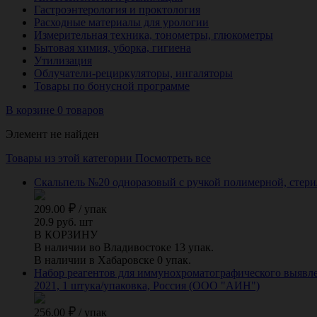
Гастроэнтерология и проктология
Расходные материалы для урологии
Измерительная техника, тонометры, глюкометры
Бытовая химия, уборка, гигиена
Утилизация
Облучатели-рециркуляторы, ингаляторы
Товары по бонусной программе
В корзине 0 товаров
Элемент не найден
Товары из этой категории
Посмотреть все
Скальпель №20 одноразовый с ручкой полимерной, стери
209.00
/
упак
20.9 руб. шт
В КОРЗИНУ
В наличии во Владивостоке 13 упак.
В наличии в Хабаровске 0 упак.
Набор реагентов для иммунохроматографического выявле
2021, 1 штука/упаковка, Россия (ООО "АИН")
256.00
/
упак