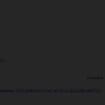
Д")
0 отзывов
 человека "РЭД SARS-CoV-2 Ag" по ТУ 21.20.23-008-16997573-