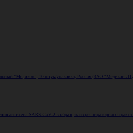
льный "Медикон", 10 штук/упаковка, Россия (ЗАО "Медикон ЛТ
ния антигена SARS-CoV-2 в образцах из респираторного тракта