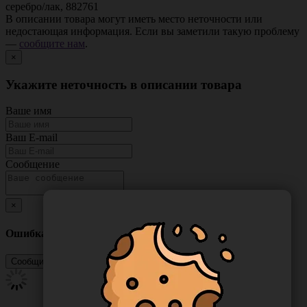
серебро/лак, 882761
В описании товара могут иметь место неточности или
недостающая информация. Если вы заметили такую проблему
—
сообщите нам
.
×
Укажите неточность в описании товара
Ваше имя
Ваш E-mail
Сообщение
×
Ошибка