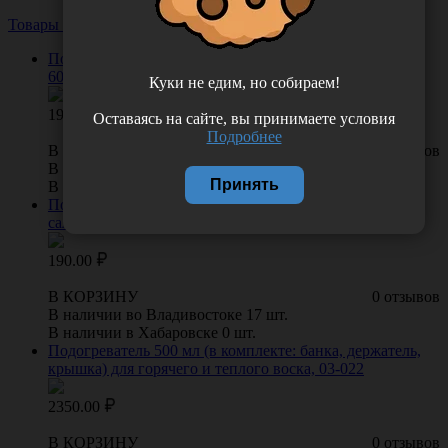
Товары из этой категории
Посмотреть все
Повязка для волос махровая на липучке (цвет фуксия),
603-965
Куки не едим, но собираем!
190.00
Оставаясь на сайте, вы принимаете условия
Подробнее
В КОРЗИНУ
0 отзывов
В наличии во Владивостоке 3 шт.
Принять
В наличии в Хабаровске 0 шт.
Повязка для волос махровая на липучке (цвет
салатовый), 603-967
190.00
В КОРЗИНУ
0 отзывов
В наличии во Владивостоке 17 шт.
В наличии в Хабаровске 0 шт.
Подогреватель 500 мл (в комплекте: банка, держатель,
крышка) для горячего и теплого воска, 03-022
2350.00
В КОРЗИНУ
0 отзывов