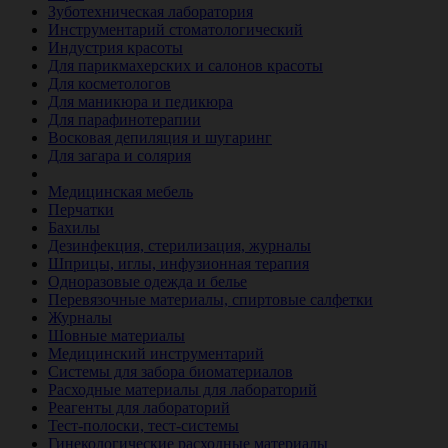
Зуботехническая лаборатория
Инструментарий стоматологический
Индустрия красоты
Для парикмахерских и салонов красоты
Для косметологов
Для маникюра и педикюра
Для парафинотерапии
Восковая депиляция и шугаринг
Для загара и солярия
Ветеринария
Медицинская мебель
Перчатки
Бахилы
Дезинфекция, стерилизация, журналы
Шприцы, иглы, инфузионная терапия
Одноразовые одежда и белье
Перевязочные материалы, спиртовые салфетки
Журналы
Шовные материалы
Медицинский инструментарий
Системы для забора биоматериалов
Расходные материалы для лабораторий
Реагенты для лабораторий
Тест-полоски, тест-системы
Гинекологические расходные материалы