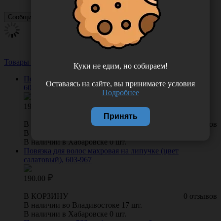
Товары из этой категории
Посмотреть все
Куки не едим, но собираем!
Повязка для волос махровая на липучке (цвет фуксия),
Оставаясь на сайте, вы принимаете условия
603-965
Подробнее
190.00
Принять
В КОРЗИНУ
0 отзывов
В наличии во Владивостоке 3 шт.
В наличии в Хабаровске 0 шт.
Повязка для волос махровая на липучке (цвет
салатовый), 603-967
190.00
В КОРЗИНУ
0 отзывов
В наличии во Владивостоке 17 шт.
В наличии в Хабаровске 0 шт.