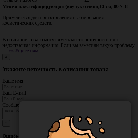
Миска пластифицирующая (каучук) синяя,13 см, 00-718
Применяется для приготовления и дозирования
косметических средств.
В описании товара могут иметь место неточности или
недостающая информация. Если вы заметили такую проблему
—
сообщите нам
.
×
Укажите неточность в описании товара
Ваше имя
Ваш E-mail
Сообщение
×
Ошибка