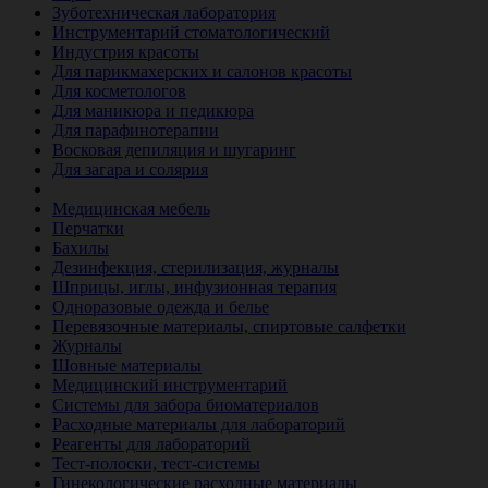
Зуботехническая лаборатория
Инструментарий стоматологический
Индустрия красоты
Для парикмахерских и салонов красоты
Для косметологов
Для маникюра и педикюра
Для парафинотерапии
Восковая депиляция и шугаринг
Для загара и солярия
Ветеринария
Медицинская мебель
Перчатки
Бахилы
Дезинфекция, стерилизация, журналы
Шприцы, иглы, инфузионная терапия
Одноразовые одежда и белье
Перевязочные материалы, спиртовые салфетки
Журналы
Шовные материалы
Медицинский инструментарий
Системы для забора биоматериалов
Расходные материалы для лабораторий
Реагенты для лабораторий
Тест-полоски, тест-системы
Гинекологические расходные материалы