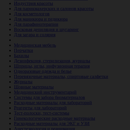
Индустрия красоты
Для парикмахерских и салонов красоты
Для косметологов
Для маникюра и педикюра
Для парафинотерапии
Восковая депиляция и шугаринг
Для загара и солярия
Ветеринария
Медицинская мебель
Перчатки
Бахилы
Дезинфекция, стерилизация, журналы
Шприцы, иглы, инфузионная терапия
Одноразовые одежда и белье
Перевязочные материалы, спиртовые салфетки
Журналы
Шовные материалы
Медицинский инструментарий
Системы для забора биоматериалов
Расходные материалы для лабораторий
Реагенты для лабораторий
Тест-полоски, тест-системы
Гинекологические расходные материалы
Расходные материалы для ЭКГ и УЗИ
Анестезиология и реанимация