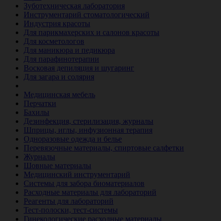
Зуботехническая лаборатория
Инструментарий стоматологический
Индустрия красоты
Для парикмахерских и салонов красоты
Для косметологов
Для маникюра и педикюра
Для парафинотерапии
Восковая депиляция и шугаринг
Для загара и солярия
Ветеринария
Медицинская мебель
Перчатки
Бахилы
Дезинфекция, стерилизация, журналы
Шприцы, иглы, инфузионная терапия
Одноразовые одежда и белье
Перевязочные материалы, спиртовые салфетки
Журналы
Шовные материалы
Медицинский инструментарий
Системы для забора биоматериалов
Расходные материалы для лабораторий
Реагенты для лабораторий
Тест-полоски, тест-системы
Гинекологические расходные материалы