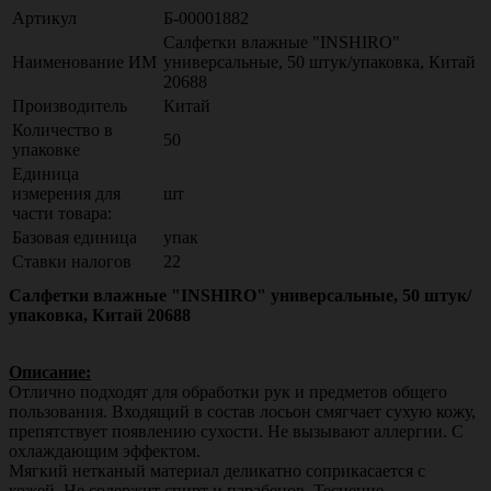
Артикул
Б-00001882
Салфетки влажные "INSHIRO"
Наименование ИМ
универсальные, 50 штук/упаковка, Китай
20688
Производитель
Китай
Количество в
50
упаковке
Единица
измерения для
шт
части товара:
Базовая единица
упак
Ставки налогов
22
Салфетки влажные "INSHIRO" универсальные, 50 штук/
упаковка, Китай 20688
Описание:
Отлично подходят для обработки рук и предметов общего
пользования. Входящий в состав лосьон смягчает сухую кожу,
препятствует появлению сухости. Не вызывают аллергии. С
охлаждающим эффектом.
Мягкий нетканый материал деликатно соприкасается с
кожей. Не содержит спирт и парабенов. Теснение