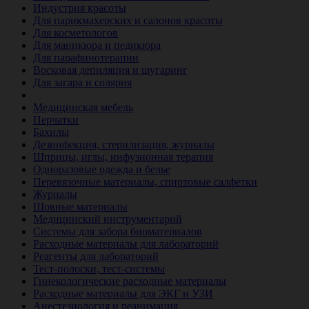
Индустрия красоты
Для парикмахерских и салонов красоты
Для косметологов
Для маникюра и педикюра
Для парафинотерапии
Восковая депиляция и шугаринг
Для загара и солярия
Ветеринария
Медицинская мебель
Перчатки
Бахилы
Дезинфекция, стерилизация, журналы
Шприцы, иглы, инфузионная терапия
Одноразовые одежда и белье
Перевязочные материалы, спиртовые салфетки
Журналы
Шовные материалы
Медицинский инструментарий
Системы для забора биоматериалов
Расходные материалы для лабораторий
Реагенты для лабораторий
Тест-полоски, тест-системы
Гинекологические расходные материалы
Расходные материалы для ЭКГ и УЗИ
Анестезиология и реанимация