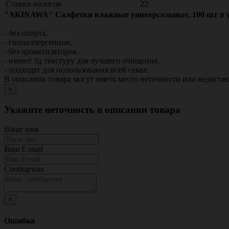
Ставки налогов
22
"AKINAWA" Салфетки влажные универсальные, 100 шт в у
- без спирта,
- гипоаллергенные,
- без ароматизаторов,
- имеют 3д текстуру для лучшего очищения,
- подходят для использования всей семье.
В описании товара могут иметь место неточности или недост
×
Укажите неточность в описании товара
Ваше имя
Ваш E-mail
Сообщение
×
Ошибка