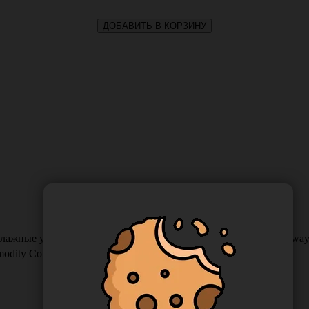
ДОБАВИТЬ В КОРЗИНУ
ные универсальные, 100 шт в упаковке, Китай (Ningbo Riway D
odity Co., Ltd, Китай