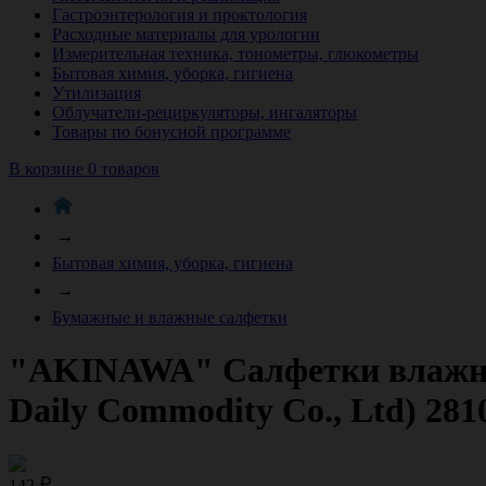
Гастроэнтерология и проктология
Расходные материалы для урологии
Измерительная техника, тонометры, глюкометры
Бытовая химия, уборка, гигиена
Утилизация
Облучатели-рециркуляторы, ингаляторы
Товары по бонусной программе
В корзине 0 товаров
→
Бытовая химия, уборка, гигиена
→
Бумажные и влажные салфетки
"AKINAWA" Салфетки влажные
Daily Commodity Co., Ltd) 281
142