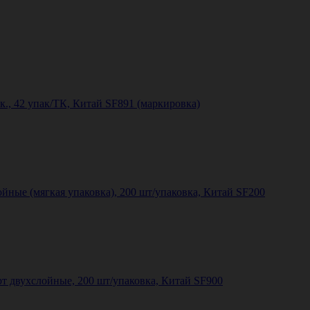
., 42 упак/ТК, Китай SF891 (маркировка)
йные (мягкая упаковка), 200 шт/упаковка, Китай SF200
т двухслойные, 200 шт/упаковка, Китай SF900