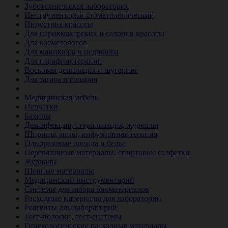
Зуботехническая лаборатория
Инструментарий стоматологический
Индустрия красоты
Для парикмахерских и салонов красоты
Для косметологов
Для маникюра и педикюра
Для парафинотерапии
Восковая депиляция и шугаринг
Для загара и солярия
Ветеринария
Медицинская мебель
Перчатки
Бахилы
Дезинфекция, стерилизация, журналы
Шприцы, иглы, инфузионная терапия
Одноразовые одежда и белье
Перевязочные материалы, спиртовые салфетки
Журналы
Шовные материалы
Медицинский инструментарий
Системы для забора биоматериалов
Расходные материалы для лабораторий
Реагенты для лабораторий
Тест-полоски, тест-системы
Гинекологические расходные материалы