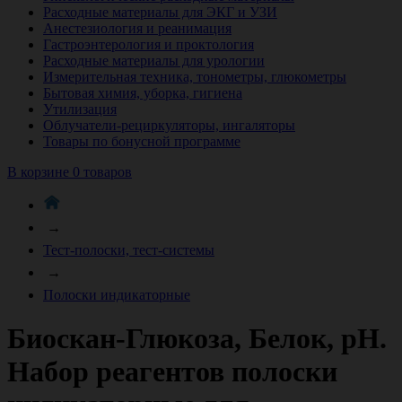
Расходные материалы для ЭКГ и УЗИ
Анестезиология и реанимация
Гастроэнтерология и проктология
Расходные материалы для урологии
Измерительная техника, тонометры, глюкометры
Бытовая химия, уборка, гигиена
Утилизация
Облучатели-рециркуляторы, ингаляторы
Товары по бонусной программе
В корзине 0 товаров
→
Тест-полоски, тест-системы
→
Полоски индикаторные
Биоскан-Глюкоза, Белок, рН.
Набор реагентов полоски