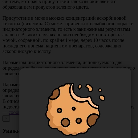
систему, которая в присутствии глюкозы окисляется с
образованием продуктов зеленого цвета.
Присутствие в моче высоких концентраций аскорбиновой
кислоты (витамина С) может привести к ослаблению окраски
индикаторного элемента, то есть к заниженным результатам
анализа. В таких случаях анализ необходимо повторить с
мочой, собранной, по крайней мере, через 10 часов после
последнего приема пациентом препаратов, содержащих
аскорбиновую кислоту.
Параметры индикаторного элемента, используемого для
определения белка, соответствуют параметрам индикаторного
элемента полосок БИОСКАН® — БЕЛОК.
Параметры индикаторного элемента, используемого для
определения рН, соответствуют параметрам индикаторного
элемента полосок БИОСКАН® — рН.
В описании товара могут иметь место неточности или
недостающая информация. Если вы заметили такую проблему
—
сообщите нам
.
×
Укажите неточность в описании товара