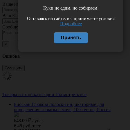
Ваше имя
Куки не едим, но собираем!
Ваш E-mail
Оставаясь на сайте, вы принимаете условия
Подробнее
Сообщение
Принять
×
Ошибка
Товары из этой категории
Посмотреть все
Биоскан-Глюкоза полоски индикаторные для
определения глюкозы в моче, 100 тестов, Россия
648.00
/
упак
6.48 руб. тест