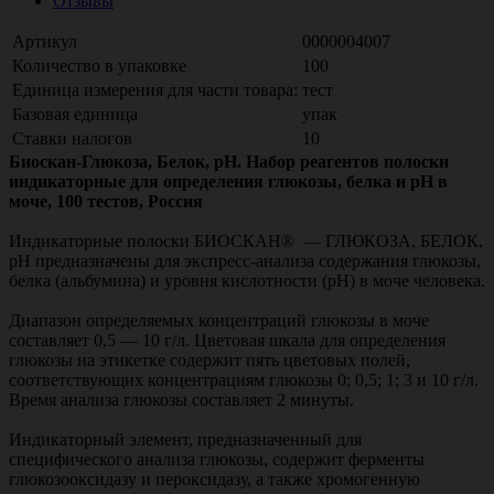
Отзывы
Артикул
0000004007
Количество в упаковке
100
Единица измерения для части товара:
тест
Базовая единица
упак
Ставки налогов
10
Биоскан-Глюкоза, Белок, рН. Набор реагентов полоски
индикаторные для определения глюкозы, белка и рН в
моче, 100 тестов, Россия
Индикаторные полоски БИОСКАН® — ГЛЮКОЗА, БЕЛОК,
рН предназначены для экспресс-анализа содержания глюкозы,
белка (альбумина) и уровня кислотности (рН) в моче человека.
Диапазон определяемых концентраций глюкозы в моче
составляет 0,5 — 10 г/л. Цветовая шкала для определения
глюкозы на этикетке содержит пять цветовых полей,
соответствующих концентрациям глюкозы 0; 0,5; 1; 3 и 10 г/л.
Время анализа глюкозы составляет 2 минуты.
Индикаторный элемент, предназначенный для
специфического анализа глюкозы, содержит ферменты
глюкозооксидазу и пероксидазу, а также хромогенную