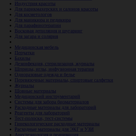
Индустрия красоты
Для парикмахерских и салонов красоты
Для косметологов
Для маникюра и педикюра
Для парафинотерапии
Восковая депиляция и шугаринг
Для загара и солярия
Ветеринария
Медицинская мебель
Перчатки
Бахилы
Дезинфекция, стерилизация, журналы
Шприцы, иглы, инфузионная терапия
Одноразовые одежда и белье
Перевязочные материалы, спиртовые салфетки
Журналы
Шовные материалы
Медицинский инструментарий
Системы для забора биоматериалов
Расходные материалы для лабораторий
Реагенты для лабораторий
Тест-полоски, тест-системы
Гинекологические расходные материалы
Расходные материалы для ЭКГ и УЗИ
Анестезиология и реанимация