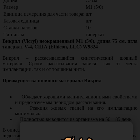
Длина
75 см
Размер
М1 (5/0)
Единица измерения для части товара:
шт
Базовая единица
шт
Ставки налогов
10
Тип иглы
таперкат
Викрил (Vicryl) неокрашенный М1 (5/0), длина 75 см, игла
таперкат V-4, США (Ethicon, LLC) W9824
Викрил – рассасывающийся синтетический шовный
материал. Сроки рассасывания зависят как от места
имплантации, так и от толщины нити.
Преимущества шовного материала Викрил
Обладает хорошими манипуляционными свойствами
и предсказуемым периодом рассасывания.
Реакция живых тканей на его имплантацию
минимальна.
Полностью выводится из организма на 56 – 85 день.
В описании товара могут иметь место неточности или
недостающая информация. Если вы заметили такую проблему