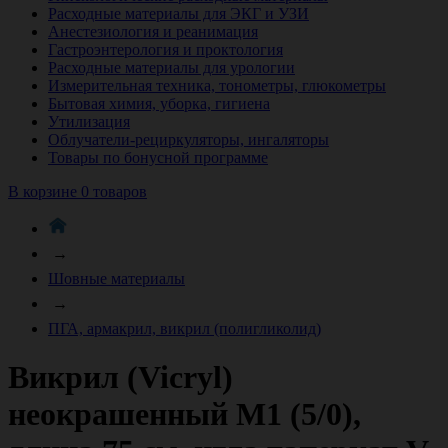
Расходные материалы для ЭКГ и УЗИ
Анестезиология и реанимация
Гастроэнтерология и проктология
Расходные материалы для урологии
Измерительная техника, тонометры, глюкометры
Бытовая химия, уборка, гигиена
Утилизация
Облучатели-рециркуляторы, ингаляторы
Товары по бонусной программе
В корзине 0 товаров
→
Шовные материалы
→
ПГА, армакрил, викрил (полигликолид)
Викрил (Vicryl)
неокрашенный М1 (5/0),