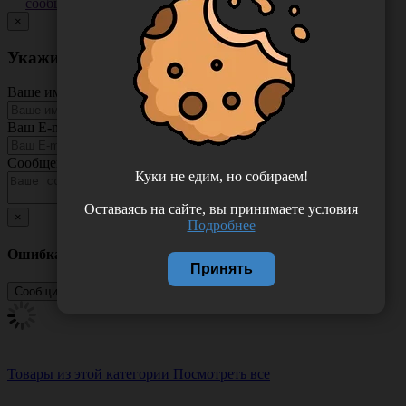
—
сообщите нам
.
×
Укажите неточность в описании товара
Ваше имя
Ваш E-mail
Сообщение
Куки не едим, но собираем!
Оставаясь на сайте, вы принимаете условия
×
Подробнее
Ошибка
Принять
Товары из этой категории
Посмотреть все