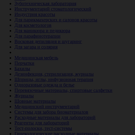
Зуботехническая лаборатория
Инструментарий стоматологический
Индустрия красоты
Для парикмахерских и салонов красоты
Для косметологов
Для маникюра и педикюра
Для парафинотерапии
Восковая депиляция и шугаринг
Для загара и солярия
Ветеринария
Медицинская мебель
Перчатки
Бахилы
Дезинфекция, стерилизация, журналы
Шприцы, иглы, инфузионная терапия
Одноразовые одежда и белье
Перевязочные материалы, спиртовые салфетки
Журналы
Шовные материалы
Медицинский инструментарий
Системы для забора биоматериалов
Расходные материалы для лабораторий
Реагенты для лабораторий
Тест-полоски, тест-системы
Гинекологические расходные материалы