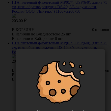
ПГА плетеный фиолетовый МР(0,7), USP(6/0), длина 75
см, игла обратно-режущая DS-20, 3/8 окружности,
Россия (ООО "Линтекс") 11007G200750
203.00
В КОРЗИНУ
0 отзывов
В наличии во Владивостоке 25 шт.
В наличии в Хабаровске 0 шт.
ПГА плетеный фиолетовый МР(0,7), USP(6/0), длина 75
см, игла обратно-режущая DS-15, 3/8 окружности,
Россия (ООО "Линтекс") 11007G150750
203.00
В КОРЗИНУ
0 отзывов
В наличии во Владивостоке 25 шт.
В наличии в Хабаровске 0 шт.