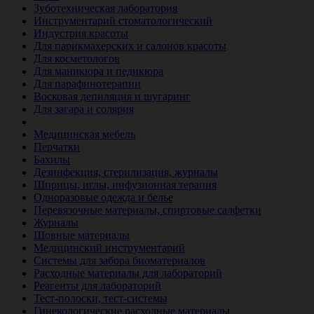
Зуботехническая лаборатория
Инструментарий стоматологический
Индустрия красоты
Для парикмахерских и салонов красоты
Для косметологов
Для маникюра и педикюра
Для парафинотерапии
Восковая депиляция и шугаринг
Для загара и солярия
Ветеринария
Медицинская мебель
Перчатки
Бахилы
Дезинфекция, стерилизация, журналы
Шприцы, иглы, инфузионная терапия
Одноразовые одежда и белье
Перевязочные материалы, спиртовые салфетки
Журналы
Шовные материалы
Медицинский инструментарий
Системы для забора биоматериалов
Расходные материалы для лабораторий
Реагенты для лабораторий
Тест-полоски, тест-системы
Гинекологические расходные материалы