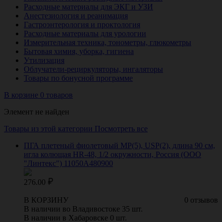
Расходные материалы для ЭКГ и УЗИ
Анестезиология и реанимация
Гастроэнтерология и проктология
Расходные материалы для урологии
Измерительная техника, тонометры, глюкометры
Бытовая химия, уборка, гигиена
Утилизация
Облучатели-рециркуляторы, ингаляторы
Товары по бонусной программе
В корзине 0 товаров
Элемент не найден
Товары из этой категории
Посмотреть все
ПГА плетеный фиолетовый МР(5), USP(2), длина 90 см,
игла колющая HR-48, 1/2 окружности, Россия (ООО
"Линтекс") 11050A480900
276.00
В КОРЗИНУ
0 отзывов
В наличии во Владивостоке 35 шт.
В наличии в Хабаровске 0 шт.