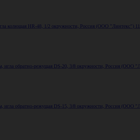
игла колющая HR-48, 1/2 окружности, Россия (ООО "Линтекс") 
м, игла обратно-режущая DS-20, 3/8 окружности, Россия (ООО "
м, игла обратно-режущая DS-15, 3/8 окружности, Россия (ООО "