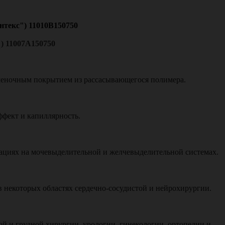
нтекс") 11010В150750
) 11007A150750
пленочным покрытием из рассасывающегося полимера.
ффект и капиллярность.
ациях на мочевыделительной и желчевыделительной системах.
в некоторых областях сердечно-сосудистой и нейрохирургии.
 и грудной хирургии, урологии, гинекологии, ортопедии и