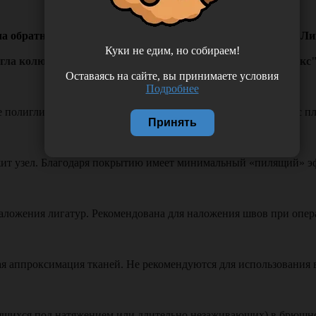
ла обратно-режущая HS-15, 1/2 окружности, Россия (ООО "Ли
Куки не едим, но собираем!
 игла колющая HR-15, 1/2 окружности, Россия (ООО "Линтекс"
Оставаясь на сайте, вы принимаете условия
Подробнее
е полигликолевой кислоты (полигидроксиацетиловой - ПГА) с 
Принять
жит узел. Благодаря покрытию имеет минимальный «пилящий» э
ложения лигатур. Рекомендована для наложения швов при опер
ая аппроксимация тканей. Не рекомендуются для использования 
ящихся под натяжением или длительно незаживающих) в брюшной