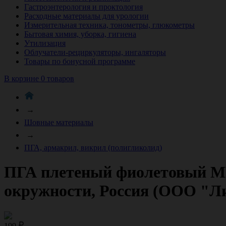
Гастроэнтерология и проктология
Расходные материалы для урологии
Измерительная техника, тонометры, глюкометры
Бытовая химия, уборка, гигиена
Утилизация
Облучатели-рециркуляторы, ингаляторы
Товары по бонусной программе
В корзине 0 товаров
→
Шовные материалы
→
ПГА, армакрил, викрил (полигликолид)
ПГА плетеный фиолетовый МР(1
окружности, Россия (ООО "Ли
199