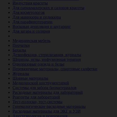
Индустрия красоты
Для парикмахерских и салонов красоты
Для косметологов
Для маникюра и педикюра
Для парафинотерапии
Восковая депиляция и шугаринг
Для загара и солярия
Ветеринария
Медицинская мебель
Перчатки
Бахилы
Дезинфекция, стерилизация, журналы
Шприцы, иглы, инфузионная терапия
Одноразовые одежда и белье
Перевязочные материалы, спиртовые салфетки
Журналы
Шовные материалы
Медицинский инструментарий
Системы для забора биоматериалов
Расходные материалы для лабораторий
Реагенты для лабораторий
Тест-полоски, тест-системы
Гинекологические расходные материалы
Расходные материалы для ЭКГ и УЗИ
Анестезиология и реанимация