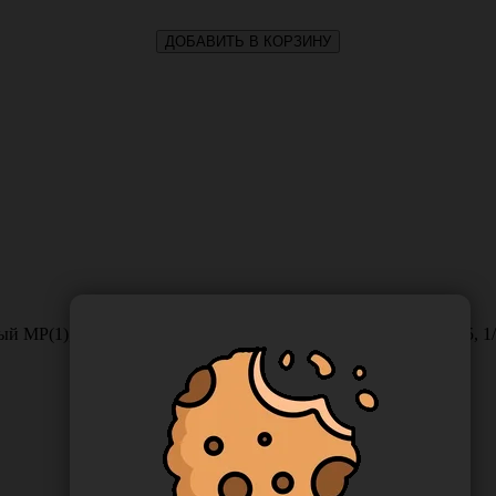
ДОБАВИТЬ В КОРЗИНУ
 МР(1), USP(5/0), длина 75 см, игла обратно-режущая HS-15, 