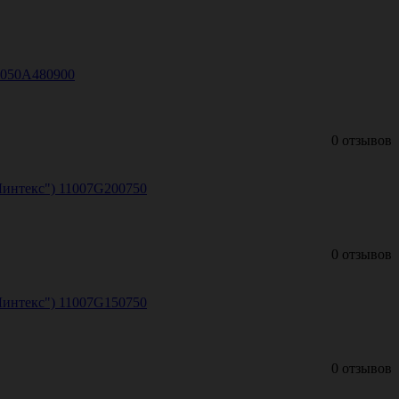
11050A480900
0 отзывов
Линтекс") 11007G200750
0 отзывов
Линтекс") 11007G150750
0 отзывов