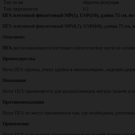
Тип иглы
обратно-режущая
Тип окружности
1/2
ПГА плетеный фиолетовый МР(1), USP(5/0), длина 75 см, иг
ПГА плетеный фиолетовый МР(0,7), USP(6/0), длина 75 см,
Описание:
ПГА
-рассасывающиеся плетеные синтетические нити на основ
Преимущества
Нить ПГА прочна, очень удобна в манипуляциях, надежно дер
Показания
Нити ПГА применяются для аппроксимации мягких тканей и на
Противопоказания
Нити ПГА не могут применяться там, где необходима длительн
Применение
Нити ПГА используют для ушивания всех тканей (кроме наход