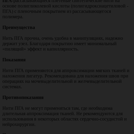
ПГА
-рассасывающиеся плетеные синтетические нити на
основе полигликолевой кислоты (полигидроксиацетиловой -
ПГА) с пленочным покрытием из рассасывающегося
полимера.
Преимущества
Нить ПГА прочна, очень удобна в манипуляциях, надежно
держит узел. Благодаря покрытию имеет минимальный
«пилящий» эффект и капиллярность.
Показания
Нити ПГА применяются для аппроксимации мягких тканей и
наложения лигатур. Рекомендована для наложения швов при
операциях на мочевыделительной и желчевыделительной
системах.
Противопоказания
Нити ПГА не могут применяться там, где необходима
длительная аппроксимация тканей. Не рекомендуются для
использования в некоторых областях сердечно-сосудистой и
нейрохирургии.