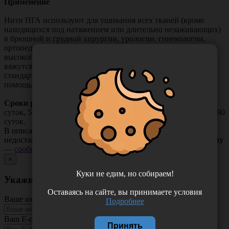
Применение
Нити ПГА используют для ушивания всех тканей (кроме
находящихся под натяжением или длительно незаживающих)
в брюшной и грудной хирургии, урологии, гинекологии,
ортопедии и пластической хирургии. Нити ПГА отличаются
высокой прочностью и очень хорошей гибкостью, легко
вяжутся хирургическими узлами с использованием
стандартной мануальной техники завязывания, а также с
помощью инструментов.
Сроки рассасывания:
потеря прочности: 30% - через 14
суток, 50% - через 21 сутки; полное рассасывание - через 60-90
суток.
В описании товара могут иметь место неточности или
недостающая информация. Если вы заметили такую проблему
—
сообщите нам
.
×
Куки не едим, но собираем!
Укажите неточность в описании товара
Оставаясь на сайте, вы принимаете условия
Ваше имя
Подробнее
Ваш E-mail
Принять