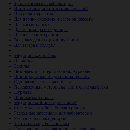
Зуботехническая лаборатория
Инструментарий стоматологический
Индустрия красоты
Для парикмахерских и салонов красоты
Для косметологов
Для маникюра и педикюра
Для парафинотерапии
Восковая депиляция и шугаринг
Для загара и солярия
Ветеринария
Медицинская мебель
Перчатки
Бахилы
Дезинфекция, стерилизация, журналы
Шприцы, иглы, инфузионная терапия
Одноразовые одежда и белье
Перевязочные материалы, спиртовые салфетки
Журналы
Шовные материалы
Медицинский инструментарий
Системы для забора биоматериалов
Расходные материалы для лабораторий
Реагенты для лабораторий
Тест-полоски, тест-системы
Гинекологические расходные материалы