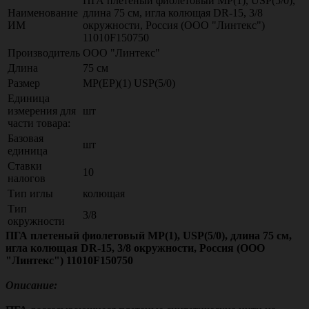
ПГА плетеный фиолетовый МР(1), USP(5/0),
Наименование
длина 75 см, игла колющая DR-15, 3/8
ИМ
окружности, Россия (ООО "Линтекс")
11010F150750
Производитель
ООО "Линтекс"
Длина
75 см
Размер
МР(EP)(1) USP(5/0)
Единица
измерения для
шт
части товара:
Базовая
шт
единица
Ставки
10
налогов
Тип иглы
колющая
Тип
3/8
окружности
ПГА плетеный фиолетовый МР(1), USP(5/0), длина 75 см,
игла колющая DR-15, 3/8 окружности, Россия (ООО
"Линтекс") 11010F150750
Описание: