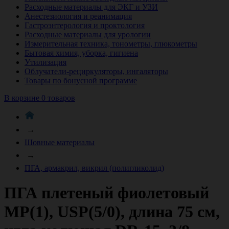
Расходные материалы для ЭКГ и УЗИ
Анестезиология и реанимация
Гастроэнтерология и проктология
Расходные материалы для урологии
Измерительная техника, тонометры, глюкометры
Бытовая химия, уборка, гигиена
Утилизация
Облучатели-рециркуляторы, ингаляторы
Товары по бонусной программе
В корзине 0 товаров
→
Шовные материалы
→
ПГА, армакрил, викрил (полигликолид)
ПГА плетеный фиолетовый
МР(1), USP(5/0), длина 75 см,