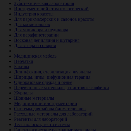
Зуботехническая лаборатория
Инструментарий стоматологический
Индустрия красоты
Для парикмахерских и салонов красоты
Для косметологов
Для маникюра и педикюра
Для парафинотерапии
Восковая депиляция и шугаринг
Для загара и солярия
Ветеринария
Медицинская мебель
Перчатки
Бахилы
Дезинфекция, стерилизация, журналы
Шприцы, иглы, инфузионная терапия
Одноразовые одежда и белье
Перевязочные материалы, спиртовые салфетки
Журналы
Шовные материалы
Медицинский инструментарий
Системы для забора биоматериалов
Расходные материалы для лабораторий
Реагенты для лабораторий
Тест-полоски, тест-системы
Гинекологические расходные материалы