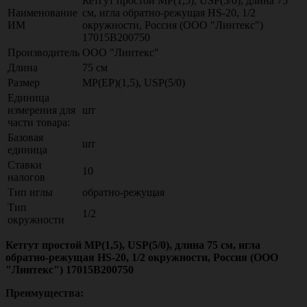
Кетгут простой МР(1,5), USР(5/0), длина 75
Наименование
см, игла обратно-режущая HS-20, 1/2
ИМ
окружности, Россия (ООО "Линтекс")
17015В200750
Производитель
ООО "Линтекс"
Длина
75 см
Размер
МР(EP)(1,5), USР(5/0)
Единица
измерения для
шт
части товара:
Базовая
шт
единица
Ставки
10
налогов
Тип иглы
обратно-режущая
Тип
1/2
окружности
Кетгут простой МР(1,5), USР(5/0), длина 75 см, игла
обратно-режущая HS-20, 1/2 окружности, Россия (ООО
"Линтекс") 17015В200750
Преимущества: