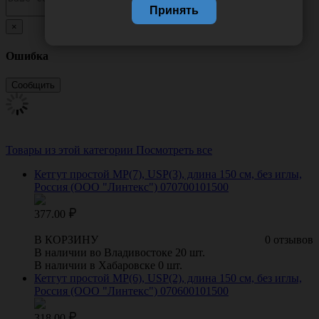
Принять
×
Ошибка
Товары из этой категории
Посмотреть все
Кетгут простой МР(7), USP(3), длина 150 см, без иглы,
Россия (ООО "Линтекс") 070700101500
377.00
В КОРЗИНУ
0 отзывов
В наличии во Владивостоке 20 шт.
В наличии в Хабаровске 0 шт.
Кетгут простой МР(6), USP(2), длина 150 см, без иглы,
Россия (ООО "Линтекс") 070600101500
318.00