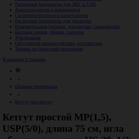
Расходные материалы для ЭКГ и УЗИ
Анестезиология и реанимация
Гастроэнтерология и проктология
Расходные материалы для урологии
Измерительная техника, тонометры, глюкометры
Бытовая химия, уборка, гигиена
Утилизация
Облучатели-рециркуляторы, ингаляторы
Товары по бонусной программе
В корзине 0 товаров
→
Шовные материалы
→
Кетгут (коллаген)
Кетгут простой МР(1,5),
USР(5/0), длина 75 см, игла