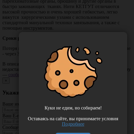
паренхиматозные органы, брюшину и другие органы в
быстро заживающих тканях. Нити КЕТГУТ отличаются
высокой прочностью и очень хорошей гибкостью, легко
вяжутся хирургическими узлами с использованием
стандартной мануальной техники завязывания, а также с
помощью инструментов.
Сроки рассасывания:
Потеря прочности 50% – через 14 суток; полное рассасывание
- через 30-90 суток.
В описании товара могут иметь место неточности или
недостающая информация. Если вы заметили такую проблему
—
сообщите нам
.
×
Укажите неточность в описании товара
Ваше имя
Куки не едим, но собираем!
Ваш E-mail
Оставаясь на сайте, вы принимаете условия
Подробнее
Сообщение