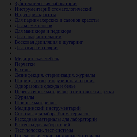
Зуботехническая лаборатория
Инструментарий стоматологический
Индустрия красоты
Для парикмахерских и салонов красоты
Для косметологов
Для маникюра и педикюра
Для парафинотерапии
Восковая депиляция и шугаринг
Для загара и солярия
Ветеринария
Медицинская мебель
Перчатки
Бахилы
Дезинфекция, стерилизация, журналы
Шприцы, иглы, инфузионная терапия
Одноразовые одежда и белье
Перевязочные материалы, спиртовые салфетки
Журналы
Шовные материалы
Медицинский инструментарий
Системы для забора биоматериалов
Расходные материалы для лабораторий
Реагенты для лабораторий
Тест-полоски, тест-системы
Гинекологические расходные материалы