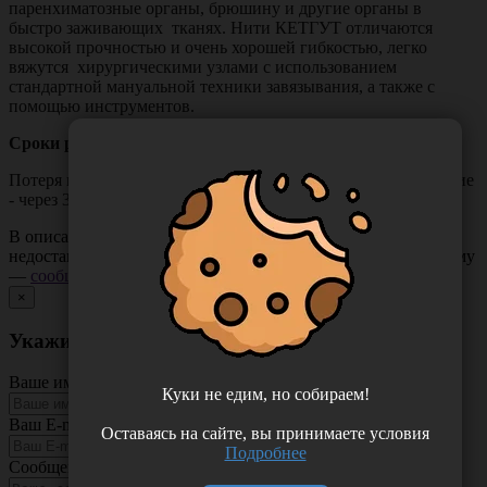
паренхиматозные органы, брюшину и другие органы в
быстро заживающих тканях. Нити КЕТГУТ отличаются
высокой прочностью и очень хорошей гибкостью, легко
вяжутся хирургическими узлами с использованием
стандартной мануальной техники завязывания, а также с
помощью инструментов.
Сроки рассасывания:
Потеря прочности 50% – через 14 суток; полное рассасывание
- через 30-90 суток.
В описании товара могут иметь место неточности или
недостающая информация. Если вы заметили такую проблему
—
сообщите нам
.
×
Укажите неточность в описании товара
Ваше имя
Куки не едим, но собираем!
Ваш E-mail
Оставаясь на сайте, вы принимаете условия
Подробнее
Сообщение