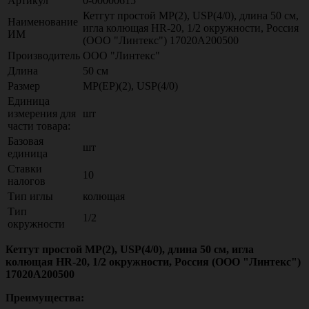
Артикул
0-00000615
Кетгут простой МР(2), USР(4/0), длина 50 см,
Наименование
игла колющая HR-20, 1/2 окружности, Россия
ИМ
(ООО "Линтекс") 17020A200500
Производитель
ООО "Линтекс"
Длина
50 см
Размер
МР(EP)(2), USР(4/0)
Единица
измерения для
шт
части товара:
Базовая
шт
единица
Ставки
10
налогов
Тип иглы
колющая
Тип
1/2
окружности
Кетгут простой МР(2), USР(4/0), длина 50 см, игла
колющая HR-20, 1/2 окружности, Россия (ООО "Линтекс")
17020A200500
Преимущества: