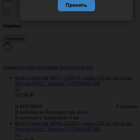
Принять
×
Ошибка
Товары из этой категории
Посмотреть все
Кетгут простой МР(7), USP(3), длина 150 см, без иглы,
Россия (ООО "Линтекс") 070700101500
377.00
В КОРЗИНУ
0 отзывов
В наличии во Владивостоке 20 шт.
В наличии в Хабаровске 0 шт.
Кетгут простой МР(6), USP(2), длина 150 см, без иглы,
Россия (ООО "Линтекс") 070600101500