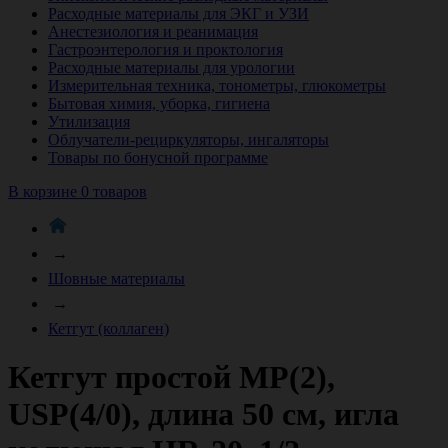
Расходные материалы для ЭКГ и УЗИ
Анестезиология и реанимация
Гастроэнтерология и проктология
Расходные материалы для урологии
Измерительная техника, тонометры, глюкометры
Бытовая химия, уборка, гигиена
Утилизация
Облучатели-рециркуляторы, ингаляторы
Товары по бонусной программе
В корзине 0 товаров
→
Шовные материалы
→
Кетгут (коллаген)
Кетгут простой МР(2),
USР(4/0), длина 50 см, игла