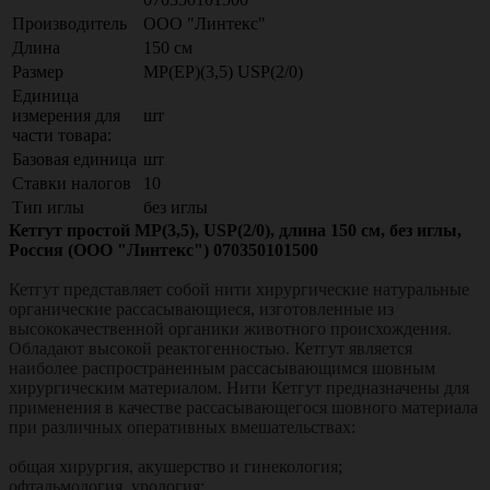
Производитель
ООО "Линтекс"
Длина
150 см
Размер
МР(EP)(3,5) USP(2/0)
Единица
измерения для
шт
части товара:
Базовая единица
шт
Ставки налогов
10
Тип иглы
без иглы
Кетгут простой МР(3,5), USP(2/0), длина 150 см, без иглы,
Россия (ООО "Линтекс") 070350101500
Кетгут представляет собой нити хирургические натуральные
органические рассасывающиеся, изготовленные из
высококачественной органики животного происхождения.
Обладают высокой реактогенностью. Кетгут является
наиболее распространенным рассасывающимся шовным
хирургическим материалом. Нити Кетгут предназначены для
применения в качестве рассасывающегося шовного материала
при различных оперативных вмешательствах:
общая хирургия, акушерство и гинекология;
офтальмология, урология;