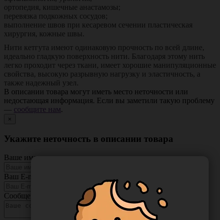
ортопедия, кишечные анастамозы;
перевязка подкожных сосудов;
выполнение швов при кесаревом сечении пластическая
хирургия, кожные швы.
Нити кетгута имеют одинаковую прочность по всей длине,
идеально гладкую поверхность нити. Благодаря этому нить
легко проходит через ткани, имеет хорошие манипуляционные
свойства, высокую разрывную нагрузку и эластичность, а
также надежный узел.
В описании товара могут иметь место неточности или
недостающая информация. Если вы заметили такую проблему
—
сообщите нам
.
×
Укажите неточность в описании товара
Ваше имя
Ваш E-mail
Сообщение