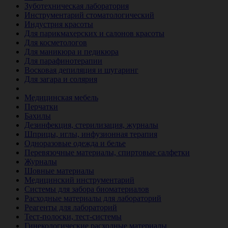
Зуботехническая лаборатория
Инструментарий стоматологический
Индустрия красоты
Для парикмахерских и салонов красоты
Для косметологов
Для маникюра и педикюра
Для парафинотерапии
Восковая депиляция и шугаринг
Для загара и солярия
Ветеринария
Медицинская мебель
Перчатки
Бахилы
Дезинфекция, стерилизация, журналы
Шприцы, иглы, инфузионная терапия
Одноразовые одежда и белье
Перевязочные материалы, спиртовые салфетки
Журналы
Шовные материалы
Медицинский инструментарий
Системы для забора биоматериалов
Расходные материалы для лабораторий
Реагенты для лабораторий
Тест-полоски, тест-системы
Гинекологические расходные материалы