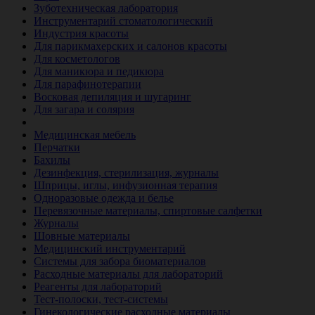
Зуботехническая лаборатория
Инструментарий стоматологический
Индустрия красоты
Для парикмахерских и салонов красоты
Для косметологов
Для маникюра и педикюра
Для парафинотерапии
Восковая депиляция и шугаринг
Для загара и солярия
Ветеринария
Медицинская мебель
Перчатки
Бахилы
Дезинфекция, стерилизация, журналы
Шприцы, иглы, инфузионная терапия
Одноразовые одежда и белье
Перевязочные материалы, спиртовые салфетки
Журналы
Шовные материалы
Медицинский инструментарий
Системы для забора биоматериалов
Расходные материалы для лабораторий
Реагенты для лабораторий
Тест-полоски, тест-системы
Гинекологические расходные материалы