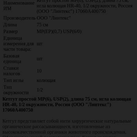
Кетгут простой МР(6), USР(2), длина 75 см,
Наименование
игла колющая HR-40, 1/2 окружности, Россия
ИМ
(ООО "Линтекс") 17060A400750
Производитель
ООО "Линтекс"
Длина
75 см
Размер
МР(EP)(0,7) USP(6/0)
Единица
измерения для
шт
части товара:
Базовая
шт
единица
Ставки
10
налогов
Тип иглы
колющая
Тип
1/2
окружности
Кетгут простой МР(6), USР(2), длина 75 см, игла колющая
HR-40, 1/2 окружности, Россия (ООО "Линтекс")
17060A400750
Кетгут представляет собой нити хирургические натуральные
органические рассасывающиеся, изготовленные из
высококачественной органики животного происхождения.