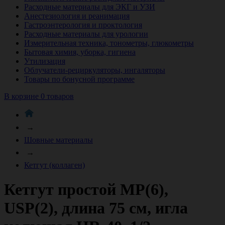
Расходные материалы для ЭКГ и УЗИ
Анестезиология и реанимация
Гастроэнтерология и проктология
Расходные материалы для урологии
Измерительная техника, тонометры, глюкометры
Бытовая химия, уборка, гигиена
Утилизация
Облучатели-рециркуляторы, ингаляторы
Товары по бонусной программе
В корзине 0 товаров
→
Шовные материалы
→
Кетгут (коллаген)
Кетгут простой МР(6),
USР(2), длина 75 см, игла