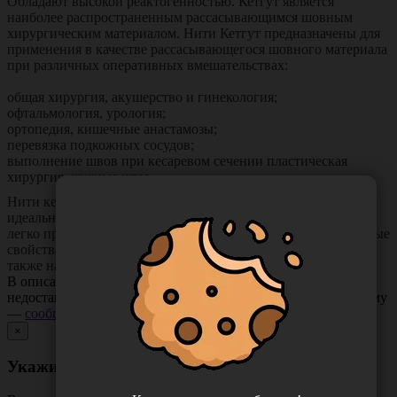
Обладают высокой реактогенностью. Кетгут является
наиболее распространенным рассасывающимся шовным
хирургическим материалом. Нити Кетгут предназначены для
применения в качестве рассасывающегося шовного материала
при различных оперативных вмешательствах:
общая хирургия, акушерство и гинекология;
офтальмология, урология;
ортопедия, кишечные анастамозы;
перевязка подкожных сосудов;
выполнение швов при кесаревом сечении пластическая
хирургия, кожные швы.
Нити кетгута имеют одинаковую прочность по всей длине,
идеально гладкую поверхность нити. Благодаря этому нить
легко проходит через ткани, имеет хорошие манипуляционные
свойства, высокую разрывную нагрузку и эластичность, а
также надежный узел.
В описании товара могут иметь место неточности или
недостающая информация. Если вы заметили такую проблему
—
сообщите нам
.
×
Укажите неточность в описании товара