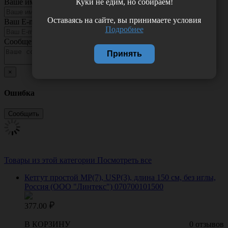
Куки не едим, но собираем!
Ваше имя
Оставаясь на сайте, вы принимаете условия
Ваш E-mail
Подробнее
Сообщение
Принять
×
Ошибка
Товары из этой категории
Посмотреть все
Кетгут простой МР(7), USP(3), длина 150 см, без иглы,
Россия (ООО "Линтекс") 070700101500
377.00
В КОРЗИНУ
0 отзывов