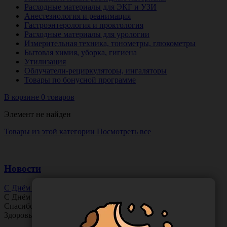
Расходные материалы для ЭКГ и УЗИ
Анестезиология и реанимация
Гастроэнтерология и проктология
Расходные материалы для урологии
Измерительная техника, тонометры, глюкометры
Бытовая химия, уборка, гигиена
Утилизация
Облучатели-рециркуляторы, ингаляторы
Товары по бонусной программе
В корзине 0 товаров
Элемент не найден
Товары из этой категории
Посмотреть все
Новости
С Днём Офтальмолога!
С Днём
Офтальмолога
!
Спасибо за ясное зрение и заботу о пациентах.
Здоровья вам и новых профессиональных побед!