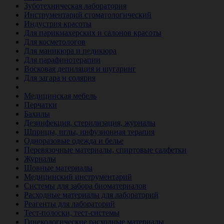
Зуботехническая лаборатория
Инструментарий стоматологический
Индустрия красоты
Для парикмахерских и салонов красоты
Для косметологов
Для маникюра и педикюра
Для парафинотерапии
Восковая депиляция и шугаринг
Для загара и солярия
Ветеринария
Медицинская мебель
Перчатки
Бахилы
Дезинфекция, стерилизация, журналы
Шприцы, иглы, инфузионная терапия
Одноразовые одежда и белье
Перевязочные материалы, спиртовые салфетки
Журналы
Шовные материалы
Медицинский инструментарий
Системы для забора биоматериалов
Расходные материалы для лабораторий
Реагенты для лабораторий
Тест-полоски, тест-системы
Гинекологические расходные материалы