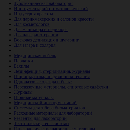
Зуботехническая лаборатория
Инструментарий стоматологический
Индустрия красоты
Для парикмахерских и салонов красоты
Для косметологов
Для маникюра и педикюра
Для парафинотерапии
Восковая депиляция и шугаринг
Для загара и солярия
Ветеринария
Медицинская мебель
Перчатки
Бахилы
Дезинфекция, стерилизация, журналы
Шприцы, иглы, инфузионная терапия
Одноразовые одежда и белье
Перевязочные материалы, спиртовые салфетки
Журналы
Шовные материалы
Медицинский инструментарий
Системы для забора биоматериалов
Расходные материалы для лабораторий
Реагенты для лабораторий
Тест-полоски, тест-системы
Гинекологические расходные материалы