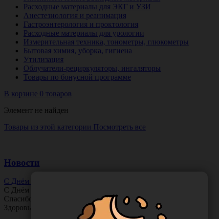
Расходные материалы для ЭКГ и УЗИ
Анестезиология и реанимация
Гастроэнтерология и проктология
Расходные материалы для урологии
Измерительная техника, тонометры, глюкометры
Бытовая химия, уборка, гигиена
Утилизация
Облучатели-рециркуляторы, ингаляторы
Товары по бонусной программе
В корзине 0 товаров
Элемент не найден
Товары из этой категории
Посмотреть все
Новости
С Днём Офтальмолога!
С Днём
Офтальмолога
!
Спасибо за ясное зрение и заботу о пациентах.
Здоровья вам и новых профессиональных побед!