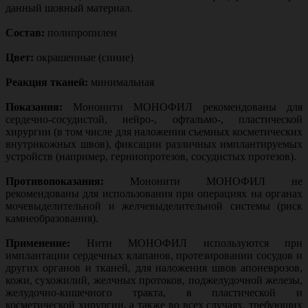
данный шовный материал.
Состав:
полипропилен
Цвет:
окрашенные (синие)
Реакция тканей:
минимальная
Показания:
Мононити МОНОФИЛ рекомендованы для
сердечно-сосудистой, нейро-, офтальмо-, пластической
хирургии (в том числе для наложения съемных косметических
внутрикожных швов), фиксации различных имплантируемых
устройств (например, герниопротезов, сосудистых протезов).
Противопоказания:
Мононити МОНОФИЛ не
рекомендованы для использования при операциях на органах
мочевыделительной и желчевыделительной системы (риск
камнеобразования).
Применение:
Нити МОНОФИЛ используются при
имплантации сердечных клапанов, протезировании сосудов и
других органов и тканей, для наложения швов апоневрозов,
кожи, сухожилий, желчных протоков, поджелудочной железы,
желудочно-кишечного тракта, в пластической и
косметической хирургии, а также во всех случаях, требующих