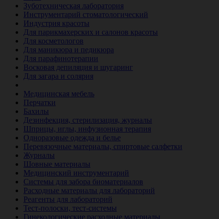
Зуботехническая лаборатория
Инструментарий стоматологический
Индустрия красоты
Для парикмахерских и салонов красоты
Для косметологов
Для маникюра и педикюра
Для парафинотерапии
Восковая депиляция и шугаринг
Для загара и солярия
Ветеринария
Медицинская мебель
Перчатки
Бахилы
Дезинфекция, стерилизация, журналы
Шприцы, иглы, инфузионная терапия
Одноразовые одежда и белье
Перевязочные материалы, спиртовые салфетки
Журналы
Шовные материалы
Медицинский инструментарий
Системы для забора биоматериалов
Расходные материалы для лабораторий
Реагенты для лабораторий
Тест-полоски, тест-системы
Гинекологические расходные материалы