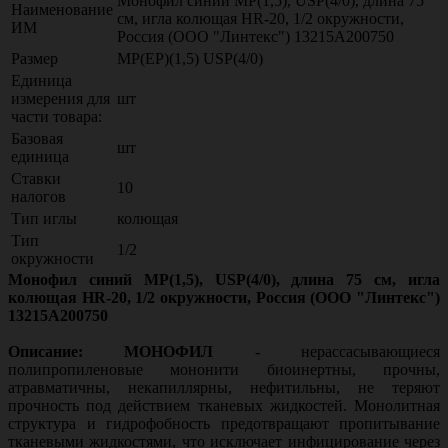
Монофил синий МР(1,5), USP(4/0), длина 75
Наименование
см, игла колющая HR-20, 1/2 окружности,
ИМ
Россия (ООО "Линтекс") 13215A200750
Размер
МР(EP)(1,5) USP(4/0)
Единица
измерения для
шт
части товара:
Базовая
шт
единица
Ставки
10
налогов
Тип иглы
колющая
Тип
1/2
окружности
Монофил синий МР(1,5), USP(4/0), длина 75 см, игла
колющая HR-20, 1/2 окружности, Россия (ООО "Линтекс")
13215A200750
Описание: МОНОФИЛ
- нерассасывающиеся
полипропиленовые мононити биоинертны, прочны,
атравматичны, некапиллярны, нефитильны, не теряют
прочность под действием тканевых жидкостей. Монолитная
структура и гидрофобность предотвращают пропитывание
тканевыми жидкостями, что исключает инфицирование через