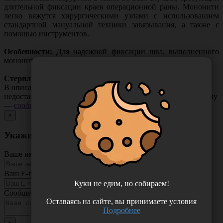
длительной фиксации краев операционной раны. Мононити
легко вяжутся хирургическими узлами с использованием
стандартной мануальной техники завязывания, а также с
помощью инструментов.
Особенности:
Для надежной фиксации шва, выполненного
мононитью, необходимо наложение дополнительных узлов.
Стерилизация:
оксид этилена (ЕО)
В описании товара могут иметь место неточности или
недостающая информация. Если вы заметили такую проблему
—
сообщите нам
.
×
Укажите неточность в описании товара
Ваше имя
Ваш E-mail
Куки не едим, но собираем!
Сообщение
Оставаясь на сайте, вы принимаете условия
Подробнее
×