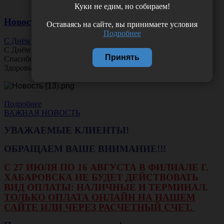
Куки не едим, но собираем!
Новости
Оставаясь на сайте, вы принимаете условия
Подробнее
С Днём Офтальмолога!
С Днём
Офтальмолога
!
Принять
Спасибо за ясное зрение и заботу о пациентах.
Здоровья вам и новых профессиональных побед!
Подробнее
ВАЖНАЯ НОВОСТЬ
УВАЖАЕМЫЕ КЛИЕНТЫ!
ОБРАЩАЕМ ВАШЕ ВНИМАНИЕ!!!
С 27 ИЮЛЯ ПО 16 АВГУСТА В ФИЛИАЛЕ Г.
ХАБАРОВСКА НЕ БУДЕТ ДЕЙСТВОВАТЬ
ВИД ОПЛАТЫ: НАЛИЧНЫЕ И ТЕРМИНАЛ.
ТОЛЬКО ОПЛАТА ОНЛАЙН НА НАШЕМ
САЙТЕ ИЛИ ЧЕРЕЗ РАСЧЕТНЫЙ СЧЕТ.