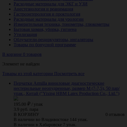
Расходные материалы для ЭКГ и УЗИ
Анестезиология и реанимация
Гастроэнтерология и проктология
Расходные материалы для урологии
Измерительная техника, тонометры, глюкометры
Бытовая химия, уборка, гигиена
Утилизация
Облучатели-рециркуляторы, ингаляторы
Товары по бонусной программе
В корзине 0 товаров
Элемент не найден
Товары из этой категории
Посмотреть все
Перчатки Armilla виниловые диагностические
нестерильные неопудренные, размер M (7-7,5), 50 пар/
упак., Китай ("Yixing HBM Latex Production Co., Ltd.")
195.00
/
упак
3.9 руб. пара
В КОРЗИНУ
0 отзывов
В наличии во Владивостоке 144 упак.
В наличии в Хабаровске 7 упак.