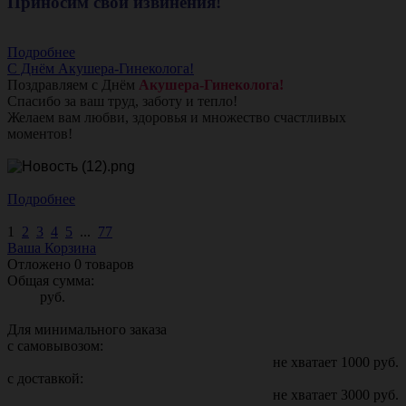
Приносим свои извинения!
Подробнее
С Днём Акушера-Гинеколога!
Поздравляем с Днём
Акушера-Гинеколога!
Спасибо за ваш труд, заботу и тепло!
Желаем вам любви, здоровья и множество счастливых
моментов!
Подробнее
1
2
3
4
5
...
77
Ваша Корзина
Отложено
0
товаров
Общая сумма:
руб.
Для минимального заказа
с самовывозом:
не хватает
1000
руб.
с доставкой:
не хватает
3000
руб.