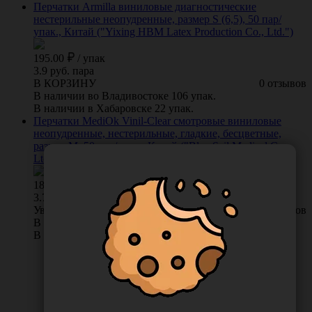
Перчатки Armilla виниловые диагностические
нестерильные неопудренные, размер S (6,5), 50 пар/
упак., Китай ("Yixing HBM Latex Production Co., Ltd.")
195.00
/
упак
3.9 руб. пара
В КОРЗИНУ
0 отзывов
В наличии во Владивостоке 106 упак.
В наличии в Хабаровске 22 упак.
Перчатки MediOk Vinil-Clear смотровые виниловые
неопудренные, нестерильные, гладкие, бесцветные,
размер M, 50 пар/упак., Китай ("Blue Sail Medical Co.,
Ltd.") BSV40CL-1-M
189.00
/
упак
3.78 руб. пара
Уведомить о поступлении
0 отзывов
В наличии во Владивостоке 0 упак.
В наличии в Хабаровске 27 упак.