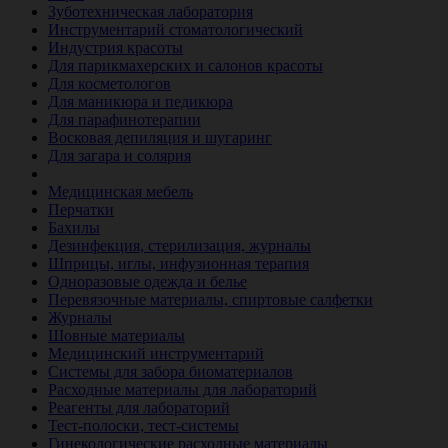
Зуботехническая лаборатория
Инструментарий стоматологический
Индустрия красоты
Для парикмахерских и салонов красоты
Для косметологов
Для маникюра и педикюра
Для парафинотерапии
Восковая депиляция и шугаринг
Для загара и солярия
Ветеринария
Медицинская мебель
Перчатки
Бахилы
Дезинфекция, стерилизация, журналы
Шприцы, иглы, инфузионная терапия
Одноразовые одежда и белье
Перевязочные материалы, спиртовые салфетки
Журналы
Шовные материалы
Медицинский инструментарий
Системы для забора биоматериалов
Расходные материалы для лабораторий
Реагенты для лабораторий
Тест-полоски, тест-системы
Гинекологические расходные материалы