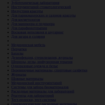
Зуботехническая лаборатория
Инструментарий стоматологический
Индустрия красоты
Для парикмахерских и салонов красоты
Для косметологов
Для маникюра и педикюра
Для парафинотерапии
Восковая депиляция и шугаринг
Для загара и солярия
Ветеринария
Медицинская мебель
Перчатки
Бахилы
Дезинфекция, стерилизация, журналы
Шприцы, иглы, инфузионная терапия
Одноразовые одежда и белье
Перевязочные материалы, спиртовые салфетки
Журналы
Шовные материалы
Медицинский инструментарий
Системы для забора биоматериалов
Расходные материалы для лабораторий
Реагенты для лабораторий
Тест-полоски, тест-системы
Гинекологические расходные материалы