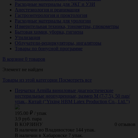
Расходные материалы для ЭКГ и УЗИ
Анестезиология и реанимация
Гастроэнтерология и проктология
Расходные материалы для урологии
Измерительная техника, тонометры, глюкометры
Бытовая химия, уборка, гигиена
Утилизация
Облучатели-рециркуляторы, ингаляторы
Товары по бонусной программе
В корзине 0 товаров
Элемент не найден
Товары из этой категории
Посмотреть все
Перчатки Armilla виниловые диагностические
нестерильные неопудренные, размер M (7-7,5), 50 пар/
упак., Китай ("Yixing HBM Latex Production Co., Ltd.")
195.00
/
упак
3.9 руб. пара
В КОРЗИНУ
0 отзывов
В наличии во Владивостоке 144 упак.
В наличии в Хабаровске 7 упак.