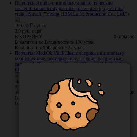
Перчатки Armilla виниловые диагностические
нестерильные неопудренные, размер S (6,5), 50 пар/
упак., Китай ("Yixing HBM Latex Production Co., Ltd.")
195.00
/
упак
3.9 руб. пара
В КОРЗИНУ
0 отзывов
В наличии во Владивостоке 106 упак.
В наличии в Хабаровске 22 упак.
Перчатки MediOk Vinil-Clear смотровые виниловые
неопудренные, нестерильные, гладкие, бесцветные,
размер M, 50 пар/упак., Китай ("Blue Sail Medical Co.,
Ltd.") BSV40CL-1-M
189.00
/
упак
3.78 руб. пара
Уведомить о поступлении
0 отзывов
В наличии во Владивостоке 0 упак.
В наличии в Хабаровске 27 упак.