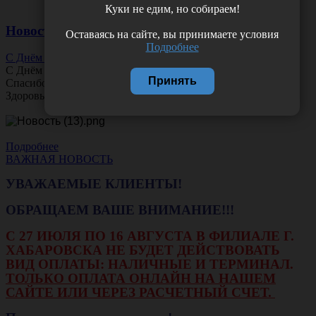
Куки не едим, но собираем!
Новости
Оставаясь на сайте, вы принимаете условия
Подробнее
С Днём Офтальмолога!
С Днём
Офтальмолога
!
Принять
Спасибо за ясное зрение и заботу о пациентах.
Здоровья вам и новых профессиональных побед!
Подробнее
ВАЖНАЯ НОВОСТЬ
УВАЖАЕМЫЕ КЛИЕНТЫ!
ОБРАЩАЕМ ВАШЕ ВНИМАНИЕ!!!
С 27 ИЮЛЯ ПО 16 АВГУСТА В ФИЛИАЛЕ Г.
ХАБАРОВСКА НЕ БУДЕТ ДЕЙСТВОВАТЬ
ВИД ОПЛАТЫ: НАЛИЧНЫЕ И ТЕРМИНАЛ.
ТОЛЬКО ОПЛАТА ОНЛАЙН НА НАШЕМ
САЙТЕ ИЛИ ЧЕРЕЗ РАСЧЕТНЫЙ СЧЕТ.