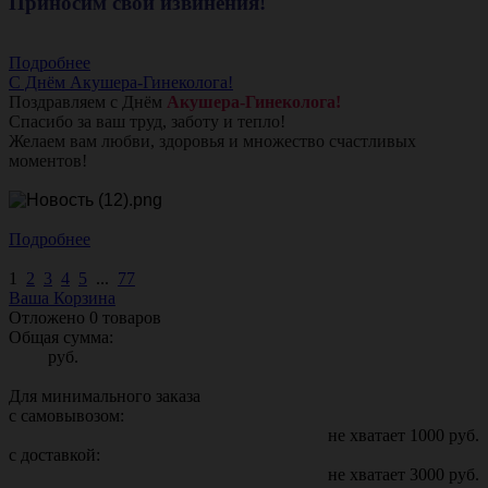
Приносим свои извинения!
Подробнее
С Днём Акушера-Гинеколога!
Поздравляем с Днём
Акушера-Гинеколога!
Спасибо за ваш труд, заботу и тепло!
Желаем вам любви, здоровья и множество счастливых
моментов!
Подробнее
1
2
3
4
5
...
77
Ваша Корзина
Отложено
0
товаров
Общая сумма:
руб.
Для минимального заказа
с самовывозом:
не хватает
1000
руб.
с доставкой:
не хватает
3000
руб.