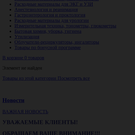
Расходные материалы для ЭКГ и УЗИ
Анестезиология и реанимация
Гастроэнтерология и проктология
Расходные материалы для урологии
Измерительная техника, тонометры, глюкометры
Бытовая химия, уборка, гигиена
Утилизация
Облучатели-рециркуляторы, ингаляторы
Товары по бонусной программе
В корзине 0 товаров
Элемент не найден
Товары из этой категории
Посмотреть все
Новости
ВАЖНАЯ НОВОСТЬ
УВАЖАЕМЫЕ КЛИЕНТЫ!
ОБРАЩАЕМ ВАШЕ ВНИМАНИЕ!!!