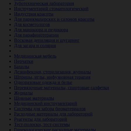
Зуботехническая лаборатория
Инструментарий стоматологический
Индустрия красоты
Для парикмахерских и салонов красоты
Для косметологов
Для маникюра и педикюра
Для парафинотерапии
Восковая депиляция и шугаринг
Для загара и солярия
Ветеринария
Медицинская мебель
Перчатки
Бахилы
Дезинфекция, стерилизация, журналы
Шприцы, иглы, инфузионная терапия
Одноразовые одежда и белье
Перевязочные материалы, спиртовые салфетки
Журналы
Шовные материалы
Медицинский инструментарий
Системы для забора биоматериалов
Расходные материалы для лабораторий
Реагенты для лабораторий
Тест-полоски, тест-системы
Гинекологические расходные материалы