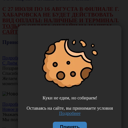
С 27 ИЮЛЯ ПО 16 АВГУСТА В ФИЛИАЛЕ Г.
ХАБАРОВСКА НЕ БУДЕТ ДЕЙСТВОВАТЬ
ВИД ОПЛАТЫ: НАЛИЧНЫЕ И ТЕРМИНАЛ.
ТОЛЬКО ОПЛАТА ОНЛАЙН НА НАШЕМ
САЙТЕ ИЛИ ЧЕРЕЗ РАСЧЕТНЫЙ СЧЕТ.
Приносим свои извинения!
Подробнее
С Днём Акушера-Гинеколога!
Поздравляем с Днём
Акушера-Гинеколога!
Спасибо за ваш труд, заботу и тепло!
Желаем вам любви, здоровья и множество счастливых
моментов!
Куки не едим, но собираем!
Подробнее
Оставаясь на сайте, вы принимаете условия
Новое поступление!
Подробнее
Уважаемые клиенты!
Мы получили новое поступление шприцев
Comfy Touch
Принять