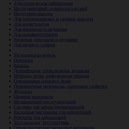
Зуботехническая лаборатория
Инструментарий стоматологический
Индустрия красоты
Для парикмахерских и салонов красоты
Для косметологов
Для маникюра и педикюра
Для парафинотерапии
Восковая депиляция и шугаринг
Для загара и солярия
Ветеринария
Медицинская мебель
Перчатки
Бахилы
Дезинфекция, стерилизация, журналы
Шприцы, иглы, инфузионная терапия
Одноразовые одежда и белье
Перевязочные материалы, спиртовые салфетки
Журналы
Шовные материалы
Медицинский инструментарий
Системы для забора биоматериалов
Расходные материалы для лабораторий
Реагенты для лабораторий
Тест-полоски, тест-системы
Гинекологические расходные материалы