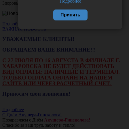
Подробнее
Здоровья вам и новых профессиональных побед!
Принять
Подробнее
ВАЖНАЯ НОВОСТЬ
УВАЖАЕМЫЕ КЛИЕНТЫ!
ОБРАЩАЕМ ВАШЕ ВНИМАНИЕ!!!
С 27 ИЮЛЯ ПО 16 АВГУСТА В ФИЛИАЛЕ Г.
ХАБАРОВСКА НЕ БУДЕТ ДЕЙСТВОВАТЬ
ВИД ОПЛАТЫ: НАЛИЧНЫЕ И ТЕРМИНАЛ.
ТОЛЬКО ОПЛАТА ОНЛАЙН НА НАШЕМ
САЙТЕ ИЛИ ЧЕРЕЗ РАСЧЕТНЫЙ СЧЕТ.
Приносим свои извинения!
Подробнее
С Днём Акушера-Гинеколога!
Поздравляем с Днём
Акушера-Гинеколога!
Спасибо за ваш труд, заботу и тепло!