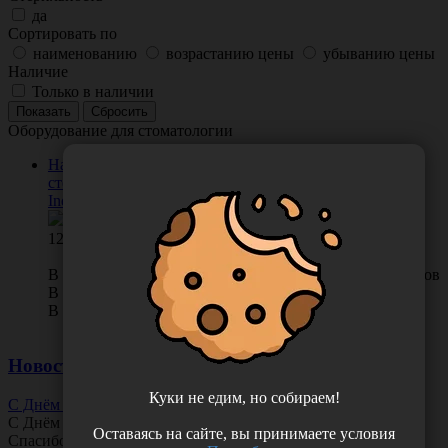
да
Сортировать по
наименованию
возрастанию цены
убыванию цены
Наличие
Только в наличии
Оборудование для стоматологии
Набор стоматологических инструментов JNB
стерильный одноразовый, Китай (Shanghai Dochem
Industries Co., Ltd.)
124.00
В КОРЗИНУ
0 отзывов
В наличии во Владивостоке 390 набор.
В наличии в Хабаровске 0 набор.
Новости
Куки не едим, но собираем!
С Днём Офтальмолога!
С Днём
Офтальмолога
!
Оставаясь на сайте, вы принимаете условия
Спасибо за ясное зрение и заботу о пациентах.