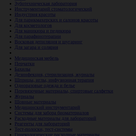
Зуботехническая лаборатория
Инструментарий стоматологический
Индустрия красоты
Для парикмахерских и салонов красоты
Для косметологов
Для маникюра и педикюра
Для парафинотерапии
Восковая депиляция и шугаринг
Для загара и солярия
Ветеринария
Медицинская мебель
Перчатки
Бахилы
Дезинфекция, стерилизация, журналы
Шприцы, иглы, инфузионная терапия
Одноразовые одежда и белье
Перевязочные материалы, спиртовые салфетки
Журналы
Шовные материалы
Медицинский инструментарий
Системы для забора биоматериалов
Расходные материалы для лабораторий
Реагенты для лабораторий
Тест-полоски, тест-системы
Гинекологические расходные материалы