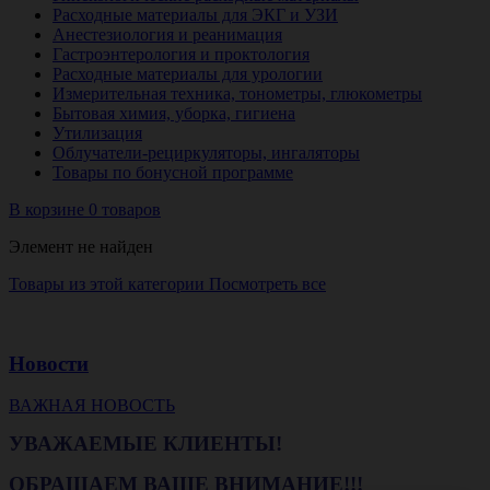
Расходные материалы для ЭКГ и УЗИ
Анестезиология и реанимация
Гастроэнтерология и проктология
Расходные материалы для урологии
Измерительная техника, тонометры, глюкометры
Бытовая химия, уборка, гигиена
Утилизация
Облучатели-рециркуляторы, ингаляторы
Товары по бонусной программе
В корзине 0 товаров
Элемент не найден
Товары из этой категории
Посмотреть все
Новости
ВАЖНАЯ НОВОСТЬ
УВАЖАЕМЫЕ КЛИЕНТЫ!
ОБРАЩАЕМ ВАШЕ ВНИМАНИЕ!!!