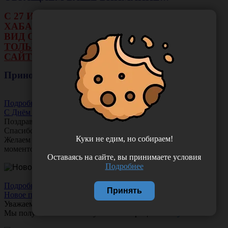
С 27 ИЮЛЯ ПО 16 АВГУСТА В ФИЛИАЛЕ Г.
ХАБАРОВСКА НЕ БУДЕТ ДЕЙСТВОВАТЬ
ВИД ОПЛАТЫ: НАЛИЧНЫЕ И ТЕРМИНАЛ.
ТОЛЬКО ОПЛАТА ОНЛАЙН НА НАШЕМ
САЙТЕ ИЛИ ЧЕРЕЗ РАСЧЕТНЫЙ СЧЕТ.
Приносим свои извинения!
Подробнее
С Днём Акушера-Гинеколога!
Поздравляем с Днём
Акушера-Гинеколога!
Спасибо за ваш труд, заботу и тепло!
Куки не едим, но собираем!
Желаем вам любви, здоровья и множество счастливых
моментов!
Оставаясь на сайте, вы принимаете условия
Подробнее
Подробнее
Принять
Новое поступление!
Уважаемые клиенты!
Мы получили новое поступление шприцев
Comfy Touch