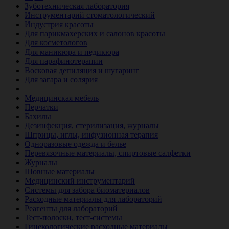
Зуботехническая лаборатория
Инструментарий стоматологический
Индустрия красоты
Для парикмахерских и салонов красоты
Для косметологов
Для маникюра и педикюра
Для парафинотерапии
Восковая депиляция и шугаринг
Для загара и солярия
Ветеринария
Медицинская мебель
Перчатки
Бахилы
Дезинфекция, стерилизация, журналы
Шприцы, иглы, инфузионная терапия
Одноразовые одежда и белье
Перевязочные материалы, спиртовые салфетки
Журналы
Шовные материалы
Медицинский инструментарий
Системы для забора биоматериалов
Расходные материалы для лабораторий
Реагенты для лабораторий
Тест-полоски, тест-системы
Гинекологические расходные материалы