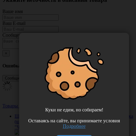
Ваше имя
Ваш E-mail
Сообщение
×
Ошибка
Товары из этой категории
Посмотреть все
Куки не едим, но собираем!
Штаны для прессотерапии, размер 50-52, 10 шт/упаковка
Оставаясь на сайте, вы принимаете условия
(штучная укладка), Россия (Акционерное общество
Подробнее
"Чистовье") 00-203