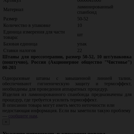
Артикул
0000041006
ламинированный
Материал
спанбонд
Размер
50-52
Количество в упаковке
10
Единица измерения для части
шт
товара:
Базовая единица
упак
Ставки налогов
22
Штаны для прессотерапии, размер 50-52, 10 шт/упаковка
(поштучно), Россия (Акционерное общество "Чистовье")
00-203
Одноразовые штаны с завышенной линией талии,
обеспечивают гигиеническую защиту и термоэффект,
необходимы для проведения аппаратных процедур.
Изделия из ламинированного спанбонда предназначены для
процедур, где требуется усилить термоэффект.
В описании товара могут иметь место неточности или
недостающая информация. Если вы заметили такую проблему
—
сообщите нам
.
×
Укажите неточность в описании товара