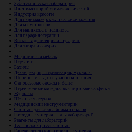
Зуботехническая лаборатория
Инструментарий стоматологический
Индустрия красоты
Для парикмахерских и салонов красоты
Для косметологов
Для маникюра и педикюра
Для парафинотерапии
Восковая депиляция и шугаринг
Для загара и солярия
Ветеринария
Медицинская мебель
Перчатки
Бахилы
Дезинфекция, стерилизация, журналы
Шприцы, иглы, инфузионная терапия
Одноразовые одежда и белье
Перевязочные материалы, спиртовые салфетки
Журналы
Шовные материалы
Медицинский инструментарий
Системы для забора биоматериалов
Расходные материалы для лабораторий
Реагенты для лабораторий
Тест-полоски, тест-системы
Гинекологические расходные материалы