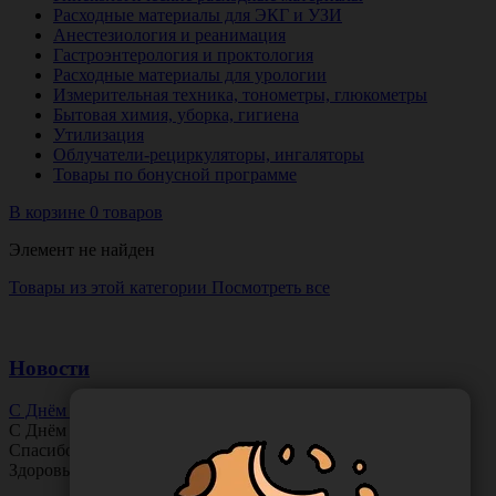
Расходные материалы для ЭКГ и УЗИ
Анестезиология и реанимация
Гастроэнтерология и проктология
Расходные материалы для урологии
Измерительная техника, тонометры, глюкометры
Бытовая химия, уборка, гигиена
Утилизация
Облучатели-рециркуляторы, ингаляторы
Товары по бонусной программе
В корзине 0 товаров
Элемент не найден
Товары из этой категории
Посмотреть все
Новости
С Днём Офтальмолога!
С Днём
Офтальмолога
!
Спасибо за ясное зрение и заботу о пациентах.
Здоровья вам и новых профессиональных побед!