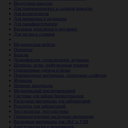
Индустрия красоты
Для парикмахерских и салонов красоты
Для косметологов
Для маникюра и педикюра
Для парафинотерапии
Восковая депиляция и шугаринг
Для загара и солярия
Ветеринария
Медицинская мебель
Перчатки
Бахилы
Дезинфекция, стерилизация, журналы
Шприцы, иглы, инфузионная терапия
Одноразовые одежда и белье
Перевязочные материалы, спиртовые салфетки
Журналы
Шовные материалы
Медицинский инструментарий
Системы для забора биоматериалов
Расходные материалы для лабораторий
Реагенты для лабораторий
Тест-полоски, тест-системы
Гинекологические расходные материалы
Расходные материалы для ЭКГ и УЗИ
Анестезиология и реанимация