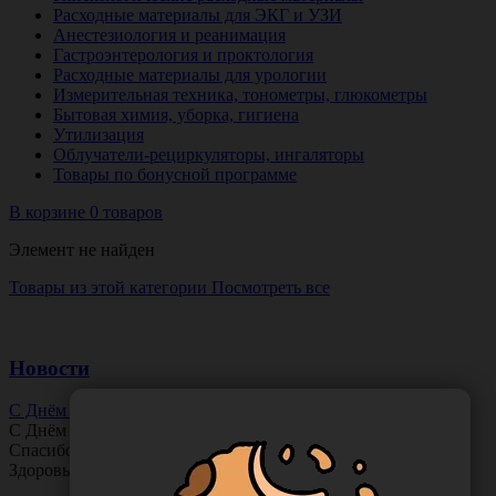
Расходные материалы для ЭКГ и УЗИ
Анестезиология и реанимация
Гастроэнтерология и проктология
Расходные материалы для урологии
Измерительная техника, тонометры, глюкометры
Бытовая химия, уборка, гигиена
Утилизация
Облучатели-рециркуляторы, ингаляторы
Товары по бонусной программе
В корзине 0 товаров
Элемент не найден
Товары из этой категории
Посмотреть все
Новости
С Днём Офтальмолога!
С Днём
Офтальмолога
!
Спасибо за ясное зрение и заботу о пациентах.
Здоровья вам и новых профессиональных побед!