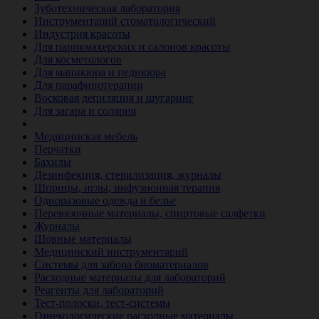
Зуботехническая лаборатория
Инструментарий стоматологический
Индустрия красоты
Для парикмахерских и салонов красоты
Для косметологов
Для маникюра и педикюра
Для парафинотерапии
Восковая депиляция и шугаринг
Для загара и солярия
Ветеринария
Медицинская мебель
Перчатки
Бахилы
Дезинфекция, стерилизация, журналы
Шприцы, иглы, инфузионная терапия
Одноразовые одежда и белье
Перевязочные материалы, спиртовые салфетки
Журналы
Шовные материалы
Медицинский инструментарий
Системы для забора биоматериалов
Расходные материалы для лабораторий
Реагенты для лабораторий
Тест-полоски, тест-системы
Гинекологические расходные материалы