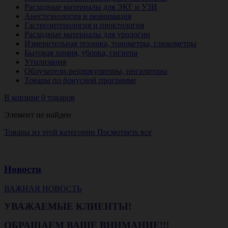
Расходные материалы для ЭКГ и УЗИ
Анестезиология и реанимация
Гастроэнтерология и проктология
Расходные материалы для урологии
Измерительная техника, тонометры, глюкометры
Бытовая химия, уборка, гигиена
Утилизация
Облучатели-рециркуляторы, ингаляторы
Товары по бонусной программе
В корзине 0 товаров
Элемент не найден
Товары из этой категории
Посмотреть все
Новости
ВАЖНАЯ НОВОСТЬ
УВАЖАЕМЫЕ КЛИЕНТЫ!
ОБРАЩАЕМ ВАШЕ ВНИМАНИЕ!!!