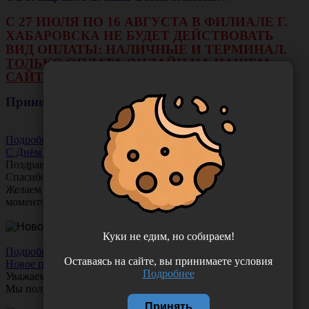
С 27 ИЮЛЯ ПО 16 АВГУСТА В ФИЛИАЛЕ Г.
ХАБАРОВСКА НЕ БУДЕТ ДЕЙСТВОВАТЬ
ВИД ОПЛАТЫ: НАЛИЧНЫЕ И ТЕРМИНАЛ.
ТОЛЬКО ОПЛАТА ОНЛАЙН НА НАШЕМ
САЙТЕ ИЛИ ЧЕРЕЗ РАСЧЕТНЫЙ СЧЕТ.
Приносим свои извинения!
Подробнее
С Днём Акушера-Гинеколога!
Поздравляем с Днём
Акушера-Гинеколога!
Спасибо за ваш труд, заботу и тепло!
Желаем вам любви, здоровья и множество счастливых
моментов!
Куки не едим, но собираем!
Подробнее
Оставаясь на сайте, вы принимаете условия
Новое поступление!
Подробнее
Уважаемые клиенты!
Мы получили новое поступление шприцев
Comfy Touch
Принять