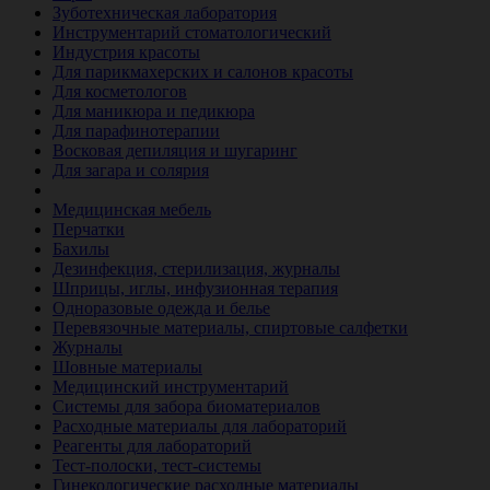
Зуботехническая лаборатория
Инструментарий стоматологический
Индустрия красоты
Для парикмахерских и салонов красоты
Для косметологов
Для маникюра и педикюра
Для парафинотерапии
Восковая депиляция и шугаринг
Для загара и солярия
Ветеринария
Медицинская мебель
Перчатки
Бахилы
Дезинфекция, стерилизация, журналы
Шприцы, иглы, инфузионная терапия
Одноразовые одежда и белье
Перевязочные материалы, спиртовые салфетки
Журналы
Шовные материалы
Медицинский инструментарий
Системы для забора биоматериалов
Расходные материалы для лабораторий
Реагенты для лабораторий
Тест-полоски, тест-системы
Гинекологические расходные материалы