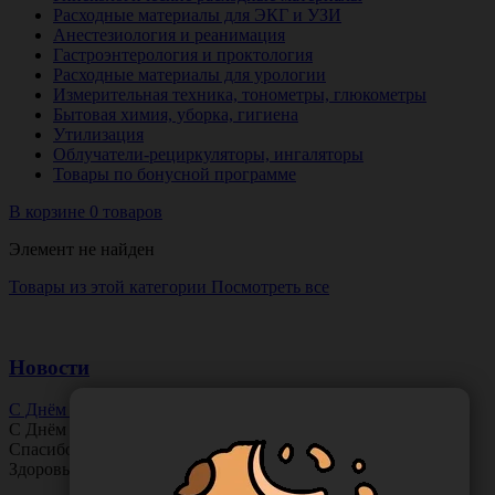
Расходные материалы для ЭКГ и УЗИ
Анестезиология и реанимация
Гастроэнтерология и проктология
Расходные материалы для урологии
Измерительная техника, тонометры, глюкометры
Бытовая химия, уборка, гигиена
Утилизация
Облучатели-рециркуляторы, ингаляторы
Товары по бонусной программе
В корзине 0 товаров
Элемент не найден
Товары из этой категории
Посмотреть все
Новости
С Днём Офтальмолога!
С Днём
Офтальмолога
!
Спасибо за ясное зрение и заботу о пациентах.
Здоровья вам и новых профессиональных побед!