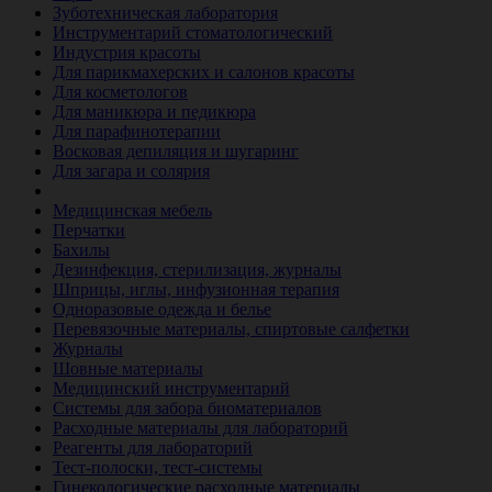
Зуботехническая лаборатория
Инструментарий стоматологический
Индустрия красоты
Для парикмахерских и салонов красоты
Для косметологов
Для маникюра и педикюра
Для парафинотерапии
Восковая депиляция и шугаринг
Для загара и солярия
Ветеринария
Медицинская мебель
Перчатки
Бахилы
Дезинфекция, стерилизация, журналы
Шприцы, иглы, инфузионная терапия
Одноразовые одежда и белье
Перевязочные материалы, спиртовые салфетки
Журналы
Шовные материалы
Медицинский инструментарий
Системы для забора биоматериалов
Расходные материалы для лабораторий
Реагенты для лабораторий
Тест-полоски, тест-системы
Гинекологические расходные материалы