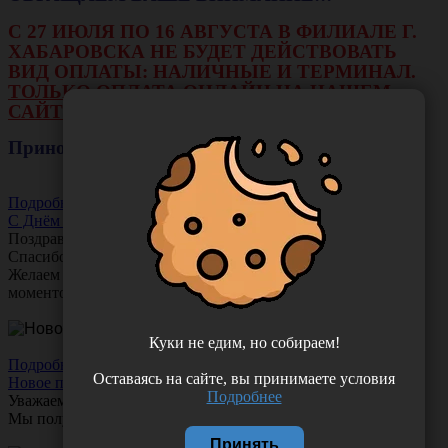
С 27 ИЮЛЯ ПО 16 АВГУСТА В ФИЛИАЛЕ Г.
ХАБАРОВСКА НЕ БУДЕТ ДЕЙСТВОВАТЬ
ВИД ОПЛАТЫ: НАЛИЧНЫЕ И ТЕРМИНАЛ.
ТОЛЬКО ОПЛАТА ОНЛАЙН НА НАШЕМ
САЙТЕ ИЛИ ЧЕРЕЗ РАСЧЕТНЫЙ СЧЕТ.
Приносим свои извинения!
Подробнее
С Днём Акушера-Гинеколога!
Поздравляем с Днём
Акушера-Гинеколога!
Спасибо за ваш труд, заботу и тепло!
Желаем вам любви, здоровья и множество счастливых
моментов!
Куки не едим, но собираем!
Подробнее
Оставаясь на сайте, вы принимаете условия
Новое поступление!
Подробнее
Уважаемые клиенты!
Мы получили новое поступление шприцев
Comfy Touch
Принять