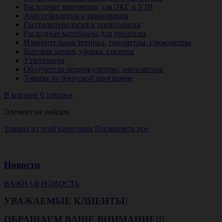
Расходные материалы для ЭКГ и УЗИ
Анестезиология и реанимация
Гастроэнтерология и проктология
Расходные материалы для урологии
Измерительная техника, тонометры, глюкометры
Бытовая химия, уборка, гигиена
Утилизация
Облучатели-рециркуляторы, ингаляторы
Товары по бонусной программе
В корзине 0 товаров
Элемент не найден
Товары из этой категории
Посмотреть все
Новости
ВАЖНАЯ НОВОСТЬ
УВАЖАЕМЫЕ КЛИЕНТЫ!
ОБРАЩАЕМ ВАШЕ ВНИМАНИЕ!!!