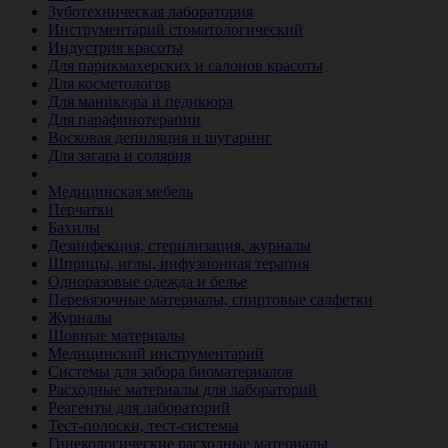
Зуботехническая лаборатория
Инструментарий стоматологический
Индустрия красоты
Для парикмахерских и салонов красоты
Для косметологов
Для маникюра и педикюра
Для парафинотерапии
Восковая депиляция и шугаринг
Для загара и солярия
Ветеринария
Медицинская мебель
Перчатки
Бахилы
Дезинфекция, стерилизация, журналы
Шприцы, иглы, инфузионная терапия
Одноразовые одежда и белье
Перевязочные материалы, спиртовые салфетки
Журналы
Шовные материалы
Медицинский инструментарий
Системы для забора биоматериалов
Расходные материалы для лабораторий
Реагенты для лабораторий
Тест-полоски, тест-системы
Гинекологические расходные материалы