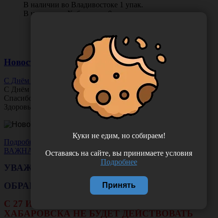
В наличии во Владивостоке 1 упак.
В наличии в Хабаровске 0 упак.
Новости
С Днём Офтальмолога!
С Днём
Офтальмолога
!
Спасибо за ясное зрение и заботу о пациентах.
Здоровья вам и новых профессиональных побед!
Куки не едим, но собираем!
Подробнее
ВАЖНАЯ НОВОСТЬ
Оставаясь на сайте, вы принимаете условия
Подробнее
УВАЖАЕМЫЕ КЛИЕНТЫ!
ОБРАЩАЕМ ВАШЕ ВНИМАНИЕ!!!
Принять
С 27 ИЮЛЯ ПО 16 АВГУСТА В ФИЛИАЛЕ Г.
ХАБАРОВСКА НЕ БУДЕТ ДЕЙСТВОВАТЬ