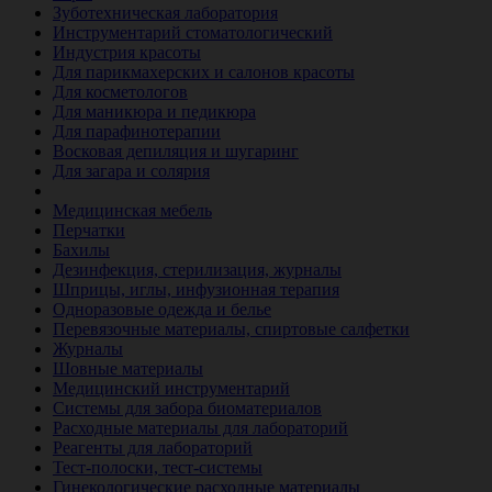
Зуботехническая лаборатория
Инструментарий стоматологический
Индустрия красоты
Для парикмахерских и салонов красоты
Для косметологов
Для маникюра и педикюра
Для парафинотерапии
Восковая депиляция и шугаринг
Для загара и солярия
Ветеринария
Медицинская мебель
Перчатки
Бахилы
Дезинфекция, стерилизация, журналы
Шприцы, иглы, инфузионная терапия
Одноразовые одежда и белье
Перевязочные материалы, спиртовые салфетки
Журналы
Шовные материалы
Медицинский инструментарий
Системы для забора биоматериалов
Расходные материалы для лабораторий
Реагенты для лабораторий
Тест-полоски, тест-системы
Гинекологические расходные материалы