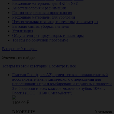
Расходные материалы для ЭКГ и УЗИ
Анестезиология и реанимация
Гастроэнтерология и проктология
Расходные материалы для урологии
Измерительная техника, тонометры, глюкометры
Бытовая химия, уборка, гигиена
Утилизация
Облучатели-рециркуляторы, ингаляторы
Товары по бонусной программе
В корзине 0 товаров
Элемент не найден
Товары из этой категории
Посмотреть все
Глассин Рест (цвет А2) цемент стеклополиалкенатный
восстановительный химического отверждения для
использования при пломбировании кариозных полостей
3 и 5 классов и всех классов молочных зубов, 10+8 г,
Россия (ООО "НКФ Омега-Дент")
1106.00
В КОРЗИНУ
0 отзывов