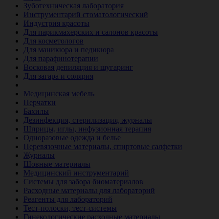
Зуботехническая лаборатория
Инструментарий стоматологический
Индустрия красоты
Для парикмахерских и салонов красоты
Для косметологов
Для маникюра и педикюра
Для парафинотерапии
Восковая депиляция и шугаринг
Для загара и солярия
Ветеринария
Медицинская мебель
Перчатки
Бахилы
Дезинфекция, стерилизация, журналы
Шприцы, иглы, инфузионная терапия
Одноразовые одежда и белье
Перевязочные материалы, спиртовые салфетки
Журналы
Шовные материалы
Медицинский инструментарий
Системы для забора биоматериалов
Расходные материалы для лабораторий
Реагенты для лабораторий
Тест-полоски, тест-системы
Гинекологические расходные материалы