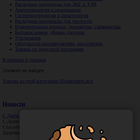
Расходные материалы для ЭКГ и УЗИ
Анестезиология и реанимация
Гастроэнтерология и проктология
Расходные материалы для урологии
Измерительная техника, тонометры, глюкометры
Бытовая химия, уборка, гигиена
Утилизация
Облучатели-рециркуляторы, ингаляторы
Товары по бонусной программе
В корзине 0 товаров
Элемент не найден
Товары из этой категории
Посмотреть все
Новости
С Днём Офтальмолога!
С Днём
Офтальмолога
!
Спасибо за ясное зрение и заботу о пациентах.
Здоровья вам и новых профессиональных побед!