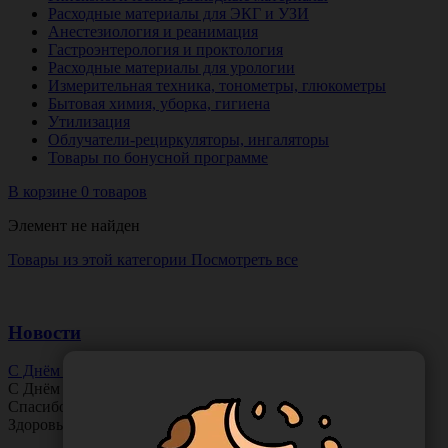
Расходные материалы для ЭКГ и УЗИ
Анестезиология и реанимация
Гастроэнтерология и проктология
Расходные материалы для урологии
Измерительная техника, тонометры, глюкометры
Бытовая химия, уборка, гигиена
Утилизация
Облучатели-рециркуляторы, ингаляторы
Товары по бонусной программе
В корзине 0 товаров
Элемент не найден
Товары из этой категории
Посмотреть все
Новости
С Днём Офтальмолога!
С Днём
Офтальмолога
!
Спасибо за ясное зрение и заботу о пациентах.
Здоровья вам и новых профессиональных побед!