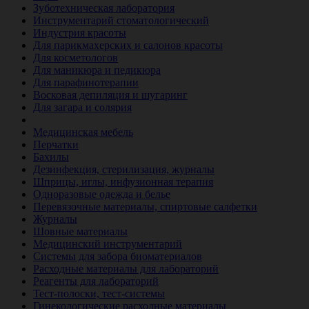
Зуботехническая лаборатория
Инструментарий стоматологический
Индустрия красоты
Для парикмахерских и салонов красоты
Для косметологов
Для маникюра и педикюра
Для парафинотерапии
Восковая депиляция и шугаринг
Для загара и солярия
Ветеринария
Медицинская мебель
Перчатки
Бахилы
Дезинфекция, стерилизация, журналы
Шприцы, иглы, инфузионная терапия
Одноразовые одежда и белье
Перевязочные материалы, спиртовые салфетки
Журналы
Шовные материалы
Медицинский инструментарий
Системы для забора биоматериалов
Расходные материалы для лабораторий
Реагенты для лабораторий
Тест-полоски, тест-системы
Гинекологические расходные материалы