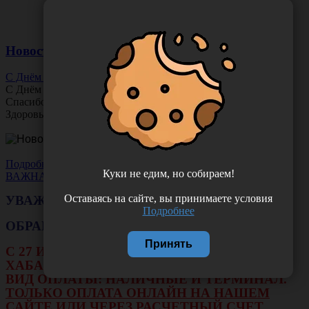
Новости
С Днём Офтальмолога!
С Днём
Офтальмолога
!
Спасибо за ясное зрение и заботу о пациентах.
Здоровья вам и новых профессиональных побед!
Подробнее
Куки не едим, но собираем!
ВАЖНАЯ НОВОСТЬ
Оставаясь на сайте, вы принимаете условия
УВАЖАЕМЫЕ КЛИЕНТЫ!
Подробнее
ОБРАЩАЕМ ВАШЕ ВНИМАНИЕ!!!
Принять
С 27 ИЮЛЯ ПО 16 АВГУСТА В ФИЛИАЛЕ Г.
ХАБАРОВСКА НЕ БУДЕТ ДЕЙСТВОВАТЬ
ВИД ОПЛАТЫ: НАЛИЧНЫЕ И ТЕРМИНАЛ.
ТОЛЬКО ОПЛАТА ОНЛАЙН НА НАШЕМ
САЙТЕ ИЛИ ЧЕРЕЗ РАСЧЕТНЫЙ СЧЕТ.