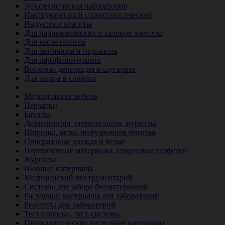
Зуботехническая лаборатория
Инструментарий стоматологический
Индустрия красоты
Для парикмахерских и салонов красоты
Для косметологов
Для маникюра и педикюра
Для парафинотерапии
Восковая депиляция и шугаринг
Для загара и солярия
Ветеринария
Медицинская мебель
Перчатки
Бахилы
Дезинфекция, стерилизация, журналы
Шприцы, иглы, инфузионная терапия
Одноразовые одежда и белье
Перевязочные материалы, спиртовые салфетки
Журналы
Шовные материалы
Медицинский инструментарий
Системы для забора биоматериалов
Расходные материалы для лабораторий
Реагенты для лабораторий
Тест-полоски, тест-системы
Гинекологические расходные материалы