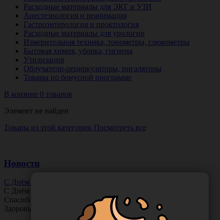
Расходные материалы для ЭКГ и УЗИ
Анестезиология и реанимация
Гастроэнтерология и проктология
Расходные материалы для урологии
Измерительная техника, тонометры, глюкометры
Бытовая химия, уборка, гигиена
Утилизация
Облучатели-рециркуляторы, ингаляторы
Товары по бонусной программе
В корзине 0 товаров
Элемент не найден
Товары из этой категории
Посмотреть все
Новости
С Днём Офтальмолога!
С Днём
Офтальмолога
!
Спасибо за ясное зрение и заботу о пациентах.
Здоровья вам и новых профессиональных побед!