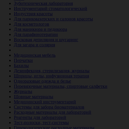
Зуботехническая лаборатория
Инструментарий стоматологический
Индустрия красоты
Для парикмахерских и салонов красоты
Для косметологов
Для маникюра и педикюра
Для парафинотерапии
Восковая депиляция и шугаринг
Для загара и солярия
Ветеринария
Медицинская мебель
Перчатки
Бахилы
Дезинфекция, стерилизация, журналы
Шприцы, иглы, инфузионная терапия
Одноразовые одежда и белье
Перевязочные материалы, спиртовые салфетки
Журналы
Шовные материалы
Медицинский инструментарий
Системы для забора биоматериалов
Расходные материалы для лабораторий
Реагенты для лабораторий
Тест-полоски, тест-системы
Гинекологические расходные материалы