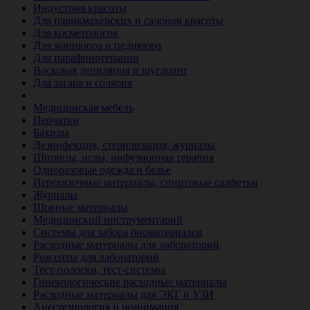
Индустрия красоты
Для парикмахерских и салонов красоты
Для косметологов
Для маникюра и педикюра
Для парафинотерапии
Восковая депиляция и шугаринг
Для загара и солярия
Ветеринария
Медицинская мебель
Перчатки
Бахилы
Дезинфекция, стерилизация, журналы
Шприцы, иглы, инфузионная терапия
Одноразовые одежда и белье
Перевязочные материалы, спиртовые салфетки
Журналы
Шовные материалы
Медицинский инструментарий
Системы для забора биоматериалов
Расходные материалы для лабораторий
Реагенты для лабораторий
Тест-полоски, тест-системы
Гинекологические расходные материалы
Расходные материалы для ЭКГ и УЗИ
Анестезиология и реанимация