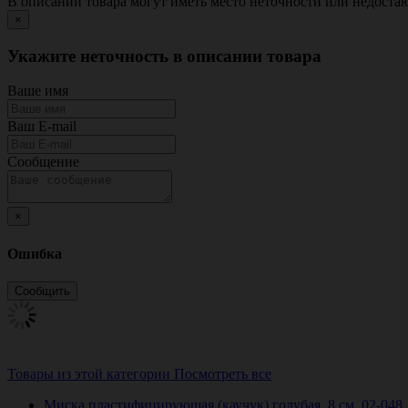
В описании товара могут иметь место неточности или недост
×
Укажите неточность в описании товара
Ваше имя
Ваш E-mail
Сообщение
×
Ошибка
Товары из этой категории
Посмотреть все
Миска пластифицирующая (каучук) голубая, 8 см, 02-048