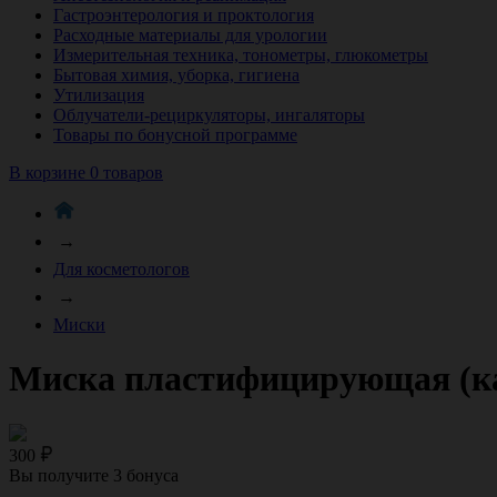
Гастроэнтерология и проктология
Расходные материалы для урологии
Измерительная техника, тонометры, глюкометры
Бытовая химия, уборка, гигиена
Утилизация
Облучатели-рециркуляторы, ингаляторы
Товары по бонусной программе
В корзине 0 товаров
→
Для косметологов
→
Миски
Миска пластифицирующая (кау
300
Вы получите
3
бонуса