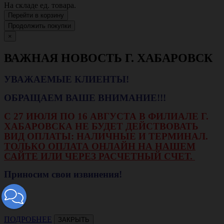
На складе
ед. товара.
Перейти в корзину
Продолжить покупки
×
ВАЖНАЯ НОВОСТЬ Г. ХАБАРОВСК
УВАЖАЕМЫЕ КЛИЕНТЫ!
ОБРАЩАЕМ ВАШЕ ВНИМАНИЕ!!!
С 27 ИЮЛЯ ПО 16 АВГУСТА В ФИЛИАЛЕ Г.
ХАБАРОВСКА НЕ БУДЕТ ДЕЙСТВОВАТЬ
ВИД ОПЛАТЫ: НАЛИЧНЫЕ И ТЕРМИНАЛ.
ТОЛЬКО ОПЛАТА ОНЛАЙН НА НАШЕМ
САЙТЕ ИЛИ ЧЕРЕЗ РАСЧЕТНЫЙ СЧЕТ.
Приносим свои извинения!
ПОДРОБНЕЕ
ЗАКРЫТЬ