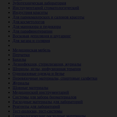
Зуботехническая лаборатория
Инструментарий стоматологический
Индустрия красоты
Для парикмахерских и салонов красоты
Для косметологов
Для маникюра и педикюра
Для парафинотерапии
Восковая депиляция и шугаринг
Для загара и солярия
Ветеринария
Медицинская мебель
Перчатки
Бахилы
Дезинфекция, стерилизация, журналы
Шприцы, иглы, инфузионная терапия
Одноразовые одежда и белье
Перевязочные материалы, спиртовые салфетки
Журналы
Шовные материалы
Медицинский инструментарий
Системы для забора биоматериалов
Расходные материалы для лабораторий
Реагенты для лабораторий
Тест-полоски, тест-системы
Гинекологические расходные материалы