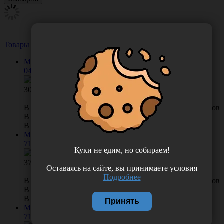
Товары из этой категории
Посмотреть все
Миска пластифицирующая (каучук) голубая, 8 см, 02-
048
300.00
В КОРЗИНУ
0 отзывов
В наличии во Владивостоке 2 шт.
В наличии в Хабаровске 0 шт.
Миска пластифицирующая (каучук) голубая,13 см, 00-
718
Куки не едим, но собираем!
370.00
Оставаясь на сайте, вы принимаете условия
Подробнее
В КОРЗИНУ
0 отзывов
В наличии во Владивостоке 2 шт.
В наличии в Хабаровске 0 шт.
Принять
Миска пластифицирующая (каучук) розовая,13 см, 00-
718