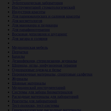
Зуботехническая лаборатория
Инструментарий стоматологический
Индустрия красоты
Для парикмахерских и салонов красоты
Для косметологов
Для маникюра и педикюра
Для парафинотерапии
Восковая депиляция и шугаринг
Для загара и солярия
Ветеринария
Медицинская мебель
Перчатки
Бахилы
Дезинфекция, стерилизация, журналы
Шприцы, иглы, инфузионная терапия
Одноразовые одежда и белье
Перевязочные материалы, спиртовые салфетки
Журналы
Шовные материалы
Медицинский инструментарий
Системы для забора биоматериалов
Расходные материалы для лабораторий
Реагенты для лабораторий
Тест-полоски, тест-системы
Гинекологические расходные материалы