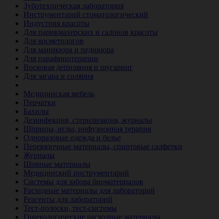
Зуботехническая лаборатория
Инструментарий стоматологический
Индустрия красоты
Для парикмахерских и салонов красоты
Для косметологов
Для маникюра и педикюра
Для парафинотерапии
Восковая депиляция и шугаринг
Для загара и солярия
Ветеринария
Медицинская мебель
Перчатки
Бахилы
Дезинфекция, стерилизация, журналы
Шприцы, иглы, инфузионная терапия
Одноразовые одежда и белье
Перевязочные материалы, спиртовые салфетки
Журналы
Шовные материалы
Медицинский инструментарий
Системы для забора биоматериалов
Расходные материалы для лабораторий
Реагенты для лабораторий
Тест-полоски, тест-системы
Гинекологические расходные материалы