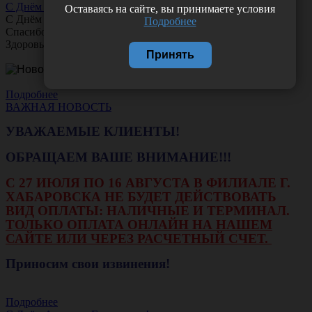
С Днём Офтальмолога!
Оставаясь на сайте, вы принимаете условия
С Днём
Офтальмолога
!
Подробнее
Спасибо за ясное зрение и заботу о пациентах.
Здоровья вам и новых профессиональных побед!
Принять
Подробнее
ВАЖНАЯ НОВОСТЬ
УВАЖАЕМЫЕ КЛИЕНТЫ!
ОБРАЩАЕМ ВАШЕ ВНИМАНИЕ!!!
С 27 ИЮЛЯ ПО 16 АВГУСТА В ФИЛИАЛЕ Г.
ХАБАРОВСКА НЕ БУДЕТ ДЕЙСТВОВАТЬ
ВИД ОПЛАТЫ: НАЛИЧНЫЕ И ТЕРМИНАЛ.
ТОЛЬКО ОПЛАТА ОНЛАЙН НА НАШЕМ
САЙТЕ ИЛИ ЧЕРЕЗ РАСЧЕТНЫЙ СЧЕТ.
Приносим свои извинения!
Подробнее