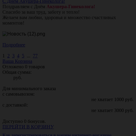
С Днём Акушера-Гинеколога!
Поздравляем с Днём
Акушера-Гинеколога!
Спасибо за ваш труд, заботу и тепло!
Желаем вам любви, здоровья и множество счастливых
моментов!
Подробнее
1
2
3
4
5
...
77
Ваша Корзина
Отложено
0
товаров
Общая сумма:
руб.
Для минимального заказа
с самовывозом:
не хватает
1000
руб.
с доставкой:
не хватает
3000
руб.
Доступно
0
бонусов.
ПЕРЕЙТИ В КОРЗИНУ
Как зарегистрироваться в нашем интернет-магазине