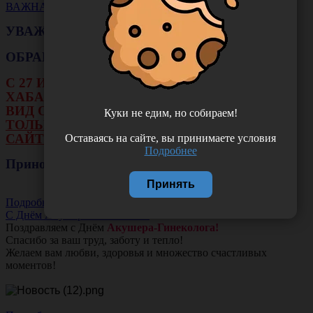
ВАЖНАЯ НОВОСТЬ
УВАЖАЕМЫЕ КЛИЕНТЫ!
ОБРАЩАЕМ ВАШЕ ВНИМАНИЕ!!!
С 27 ИЮЛЯ ПО 16 АВГУСТА В ФИЛИАЛЕ Г.
ХАБАРОВСКА НЕ БУДЕТ ДЕЙСТВОВАТЬ
ВИД ОПЛАТЫ: НАЛИЧНЫЕ И ТЕРМИНАЛ.
Куки не едим, но собираем!
ТОЛЬКО ОПЛАТА ОНЛАЙН НА НАШЕМ
САЙТЕ ИЛИ ЧЕРЕЗ РАСЧЕТНЫЙ СЧЕТ.
Оставаясь на сайте, вы принимаете условия
Подробнее
Приносим свои извинения!
Принять
Подробнее
С Днём Акушера-Гинеколога!
Поздравляем с Днём
Акушера-Гинеколога!
Спасибо за ваш труд, заботу и тепло!
Желаем вам любви, здоровья и множество счастливых
моментов!