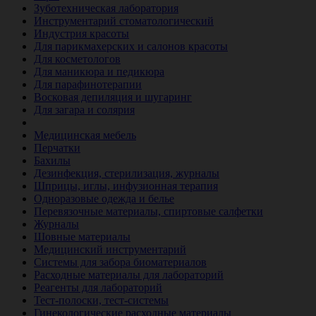
Зуботехническая лаборатория
Инструментарий стоматологический
Индустрия красоты
Для парикмахерских и салонов красоты
Для косметологов
Для маникюра и педикюра
Для парафинотерапии
Восковая депиляция и шугаринг
Для загара и солярия
Ветеринария
Медицинская мебель
Перчатки
Бахилы
Дезинфекция, стерилизация, журналы
Шприцы, иглы, инфузионная терапия
Одноразовые одежда и белье
Перевязочные материалы, спиртовые салфетки
Журналы
Шовные материалы
Медицинский инструментарий
Системы для забора биоматериалов
Расходные материалы для лабораторий
Реагенты для лабораторий
Тест-полоски, тест-системы
Гинекологические расходные материалы