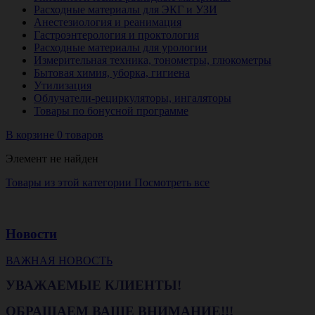
Расходные материалы для ЭКГ и УЗИ
Анестезиология и реанимация
Гастроэнтерология и проктология
Расходные материалы для урологии
Измерительная техника, тонометры, глюкометры
Бытовая химия, уборка, гигиена
Утилизация
Облучатели-рециркуляторы, ингаляторы
Товары по бонусной программе
В корзине 0 товаров
Элемент не найден
Товары из этой категории
Посмотреть все
Новости
ВАЖНАЯ НОВОСТЬ
УВАЖАЕМЫЕ КЛИЕНТЫ!
ОБРАЩАЕМ ВАШЕ ВНИМАНИЕ!!!