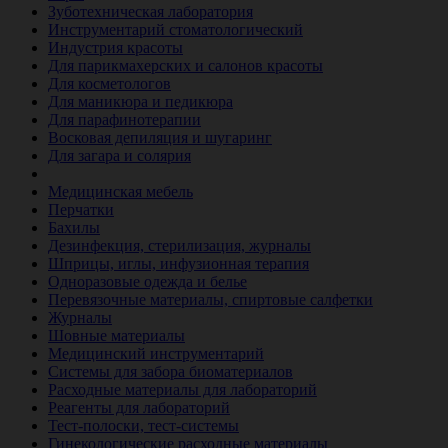
Зуботехническая лаборатория
Инструментарий стоматологический
Индустрия красоты
Для парикмахерских и салонов красоты
Для косметологов
Для маникюра и педикюра
Для парафинотерапии
Восковая депиляция и шугаринг
Для загара и солярия
Ветеринария
Медицинская мебель
Перчатки
Бахилы
Дезинфекция, стерилизация, журналы
Шприцы, иглы, инфузионная терапия
Одноразовые одежда и белье
Перевязочные материалы, спиртовые салфетки
Журналы
Шовные материалы
Медицинский инструментарий
Системы для забора биоматериалов
Расходные материалы для лабораторий
Реагенты для лабораторий
Тест-полоски, тест-системы
Гинекологические расходные материалы