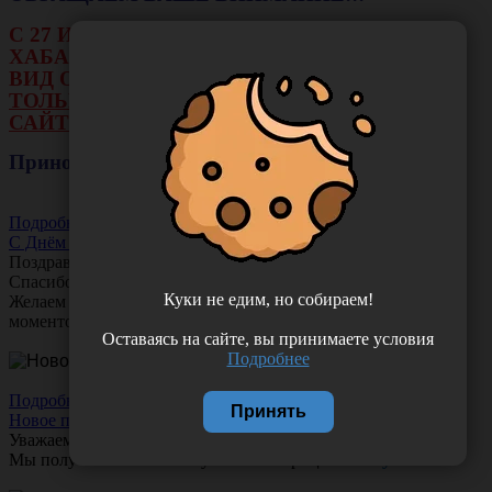
С 27 ИЮЛЯ ПО 16 АВГУСТА В ФИЛИАЛЕ Г.
ХАБАРОВСКА НЕ БУДЕТ ДЕЙСТВОВАТЬ
ВИД ОПЛАТЫ: НАЛИЧНЫЕ И ТЕРМИНАЛ.
ТОЛЬКО ОПЛАТА ОНЛАЙН НА НАШЕМ
САЙТЕ ИЛИ ЧЕРЕЗ РАСЧЕТНЫЙ СЧЕТ.
Приносим свои извинения!
Подробнее
С Днём Акушера-Гинеколога!
Поздравляем с Днём
Акушера-Гинеколога!
Спасибо за ваш труд, заботу и тепло!
Куки не едим, но собираем!
Желаем вам любви, здоровья и множество счастливых
моментов!
Оставаясь на сайте, вы принимаете условия
Подробнее
Подробнее
Принять
Новое поступление!
Уважаемые клиенты!
Мы получили новое поступление шприцев
Comfy Touch