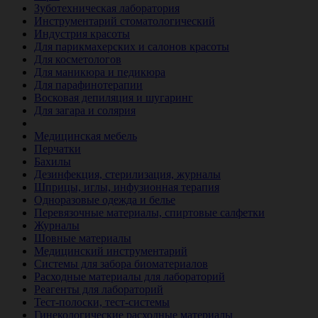
Зуботехническая лаборатория
Инструментарий стоматологический
Индустрия красоты
Для парикмахерских и салонов красоты
Для косметологов
Для маникюра и педикюра
Для парафинотерапии
Восковая депиляция и шугаринг
Для загара и солярия
Ветеринария
Медицинская мебель
Перчатки
Бахилы
Дезинфекция, стерилизация, журналы
Шприцы, иглы, инфузионная терапия
Одноразовые одежда и белье
Перевязочные материалы, спиртовые салфетки
Журналы
Шовные материалы
Медицинский инструментарий
Системы для забора биоматериалов
Расходные материалы для лабораторий
Реагенты для лабораторий
Тест-полоски, тест-системы
Гинекологические расходные материалы