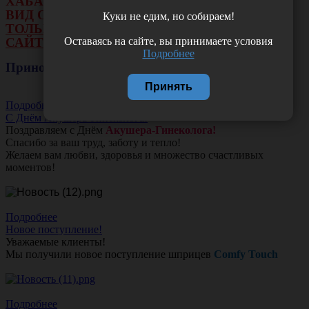
ХАБАРОВСКА НЕ БУДЕТ ДЕЙСТВОВАТЬ
ВИД ОПЛАТЫ: НАЛИЧНЫЕ И ТЕРМИНАЛ.
Куки не едим, но собираем!
ТОЛЬКО ОПЛАТА ОНЛАЙН НА НАШЕМ
Оставаясь на сайте, вы принимаете условия
САЙТЕ ИЛИ ЧЕРЕЗ РАСЧЕТНЫЙ СЧЕТ.
Подробнее
Приносим свои извинения!
Принять
Подробнее
С Днём Акушера-Гинеколога!
Поздравляем с Днём
Акушера-Гинеколога!
Спасибо за ваш труд, заботу и тепло!
Желаем вам любви, здоровья и множество счастливых
моментов!
Подробнее
Новое поступление!
Уважаемые клиенты!
Мы получили новое поступление шприцев
Comfy Touch
Подробнее