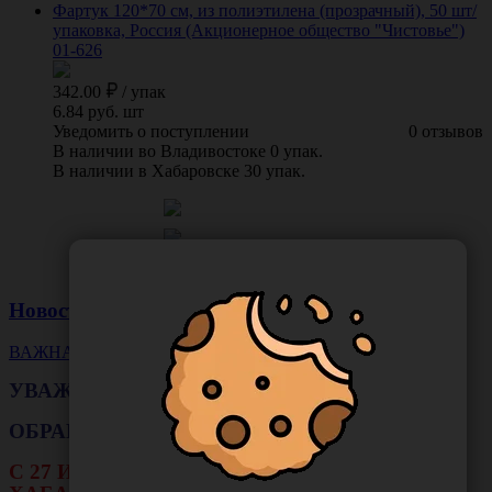
Фартук 120*70 см, из полиэтилена (прозрачный), 50 шт/
упаковка, Россия (Акционерное общество "Чистовье")
01-626
342.00
/
упак
6.84 руб. шт
Уведомить о поступлении
0 отзывов
В наличии во Владивостоке 0 упак.
В наличии в Хабаровске 30 упак.
Новости
ВАЖНАЯ НОВОСТЬ
УВАЖАЕМЫЕ КЛИЕНТЫ!
ОБРАЩАЕМ ВАШЕ ВНИМАНИЕ!!!
С 27 ИЮЛЯ ПО 16 АВГУСТА В ФИЛИАЛЕ Г.