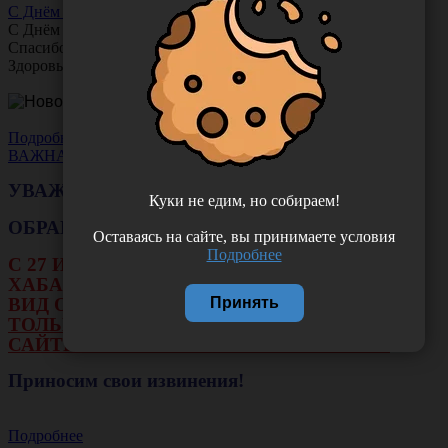
С Днём Офтальмолога!
С Днём
Офтальмолога
!
Спасибо за ясное зрение и заботу о пациентах.
Здоровья вам и новых профессиональных побед!
Подробнее
ВАЖНАЯ НОВОСТЬ
УВАЖАЕМЫЕ КЛИЕНТЫ!
Куки не едим, но собираем!
ОБРАЩАЕМ ВАШЕ ВНИМАНИЕ!!!
Оставаясь на сайте, вы принимаете условия
Подробнее
С 27 ИЮЛЯ ПО 16 АВГУСТА В ФИЛИАЛЕ Г.
ХАБАРОВСКА НЕ БУДЕТ ДЕЙСТВОВАТЬ
ВИД ОПЛАТЫ: НАЛИЧНЫЕ И ТЕРМИНАЛ.
Принять
ТОЛЬКО ОПЛАТА ОНЛАЙН НА НАШЕМ
САЙТЕ ИЛИ ЧЕРЕЗ РАСЧЕТНЫЙ СЧЕТ.
Приносим свои извинения!
Подробнее