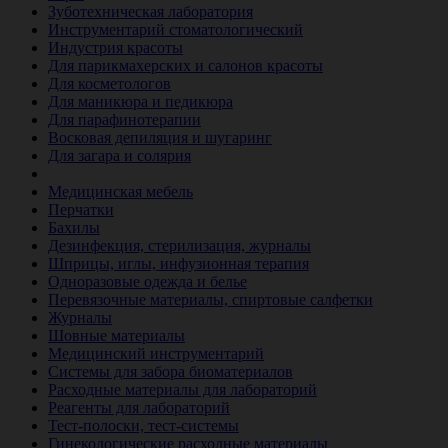
Зуботехническая лаборатория
Инструментарий стоматологический
Индустрия красоты
Для парикмахерских и салонов красоты
Для косметологов
Для маникюра и педикюра
Для парафинотерапии
Восковая депиляция и шугаринг
Для загара и солярия
Ветеринария
Медицинская мебель
Перчатки
Бахилы
Дезинфекция, стерилизация, журналы
Шприцы, иглы, инфузионная терапия
Одноразовые одежда и белье
Перевязочные материалы, спиртовые салфетки
Журналы
Шовные материалы
Медицинский инструментарий
Системы для забора биоматериалов
Расходные материалы для лабораторий
Реагенты для лабораторий
Тест-полоски, тест-системы
Гинекологические расходные материалы