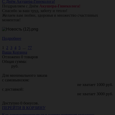
С Днём Акушера-Гинеколога!
Поздравляем с Днём
Акушера-Гинеколога!
Спасибо за ваш труд, заботу и тепло!
Желаем вам любви, здоровья и множество счастливых
моментов!
Подробнее
1
2
3
4
5
...
77
Ваша Корзина
Отложено
0
товаров
Общая сумма:
руб.
Для минимального заказа
с самовывозом:
не хватает
1000
руб.
с доставкой:
не хватает
3000
руб.
Доступно
0
бонусов.
ПЕРЕЙТИ В КОРЗИНУ
Как зарегистрироваться в нашем интернет-магазине