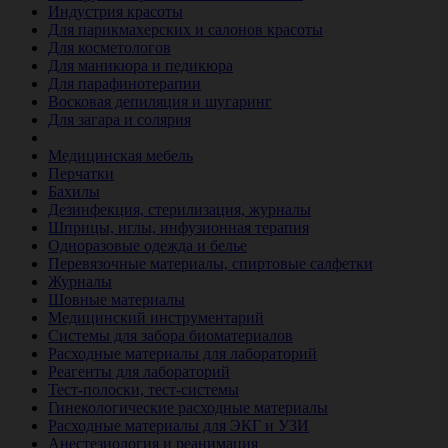
Индустрия красоты
Для парикмахерских и салонов красоты
Для косметологов
Для маникюра и педикюра
Для парафинотерапии
Восковая депиляция и шугаринг
Для загара и солярия
Ветеринария
Медицинская мебель
Перчатки
Бахилы
Дезинфекция, стерилизация, журналы
Шприцы, иглы, инфузионная терапия
Одноразовые одежда и белье
Перевязочные материалы, спиртовые салфетки
Журналы
Шовные материалы
Медицинский инструментарий
Системы для забора биоматериалов
Расходные материалы для лабораторий
Реагенты для лабораторий
Тест-полоски, тест-системы
Гинекологические расходные материалы
Расходные материалы для ЭКГ и УЗИ
Анестезиология и реанимация