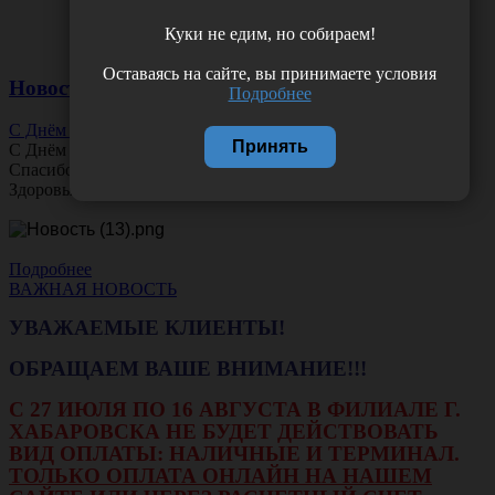
Куки не едим, но собираем!
Оставаясь на сайте, вы принимаете условия
Новости
Подробнее
С Днём Офтальмолога!
Принять
С Днём
Офтальмолога
!
Спасибо за ясное зрение и заботу о пациентах.
Здоровья вам и новых профессиональных побед!
Подробнее
ВАЖНАЯ НОВОСТЬ
УВАЖАЕМЫЕ КЛИЕНТЫ!
ОБРАЩАЕМ ВАШЕ ВНИМАНИЕ!!!
С 27 ИЮЛЯ ПО 16 АВГУСТА В ФИЛИАЛЕ Г.
ХАБАРОВСКА НЕ БУДЕТ ДЕЙСТВОВАТЬ
ВИД ОПЛАТЫ: НАЛИЧНЫЕ И ТЕРМИНАЛ.
ТОЛЬКО ОПЛАТА ОНЛАЙН НА НАШЕМ