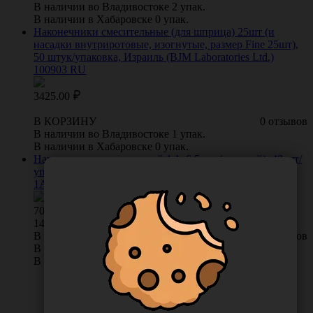
В наличии во Владивостоке 2 упак.
В наличии в Хабаровске 0 упак.
Наконечники смесительные (для шприца) 25шт (и
насадки внутриротовые, изогнутые, размер Fine 25шт),
50 штук/упаковка, Израиль (BJM Laboratories Ltd.)
100903 RU
3425.00
В КОРЗИНУ
0 отзывов
В наличии во Владивостоке 1 упак.
В наличии в Хабаровске 0 упак.
Наконечник смесительный 1:1, 6,5 мм (зеленый), 48 шт/
упаковка, Китай (Shanghai Dochem Industries Co., Ltd.)
1А6822
701.00
/
упак
14.6 руб. шт
В КОРЗИНУ
0 отзывов
В наличии во Владивостоке 1 упак.
В наличии в Хабаровске 0 упак.