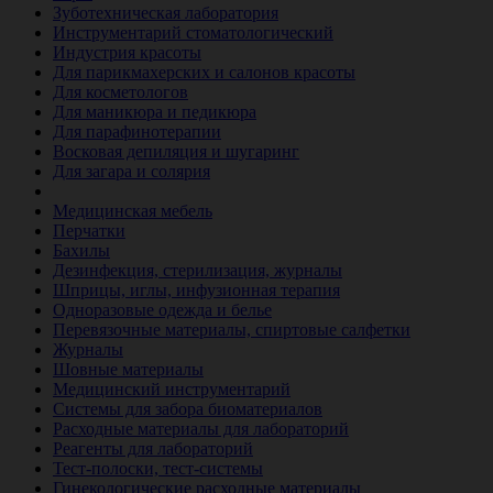
Зуботехническая лаборатория
Инструментарий стоматологический
Индустрия красоты
Для парикмахерских и салонов красоты
Для косметологов
Для маникюра и педикюра
Для парафинотерапии
Восковая депиляция и шугаринг
Для загара и солярия
Ветеринария
Медицинская мебель
Перчатки
Бахилы
Дезинфекция, стерилизация, журналы
Шприцы, иглы, инфузионная терапия
Одноразовые одежда и белье
Перевязочные материалы, спиртовые салфетки
Журналы
Шовные материалы
Медицинский инструментарий
Системы для забора биоматериалов
Расходные материалы для лабораторий
Реагенты для лабораторий
Тест-полоски, тест-системы
Гинекологические расходные материалы