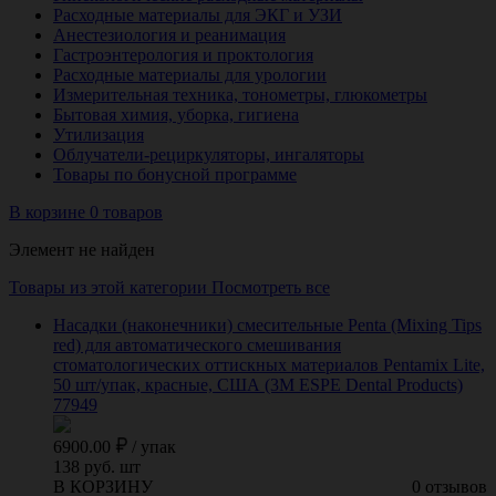
Расходные материалы для ЭКГ и УЗИ
Анестезиология и реанимация
Гастроэнтерология и проктология
Расходные материалы для урологии
Измерительная техника, тонометры, глюкометры
Бытовая химия, уборка, гигиена
Утилизация
Облучатели-рециркуляторы, ингаляторы
Товары по бонусной программе
В корзине 0 товаров
Элемент не найден
Товары из этой категории
Посмотреть все
Насадки (наконечники) смесительные Penta (Mixing Tips
red) для автоматического смешивания
стоматологических оттискных материалов Pentamix Lite,
50 шт/упак, красные, США (3M ESPE Dental Products)
77949
6900.00
/
упак
138 руб. шт
В КОРЗИНУ
0 отзывов