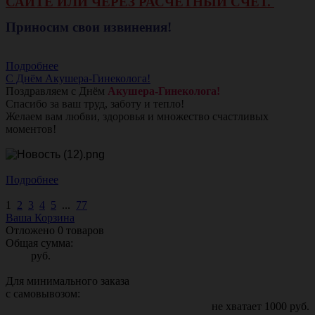
САЙТЕ ИЛИ ЧЕРЕЗ РАСЧЕТНЫЙ СЧЕТ.
Приносим свои извинения!
Подробнее
С Днём Акушера-Гинеколога!
Поздравляем с Днём
Акушера-Гинеколога!
Спасибо за ваш труд, заботу и тепло!
Желаем вам любви, здоровья и множество счастливых
моментов!
Подробнее
1
2
3
4
5
...
77
Ваша Корзина
Отложено
0
товаров
Общая сумма:
руб.
Для минимального заказа
с самовывозом:
не хватает
1000
руб.